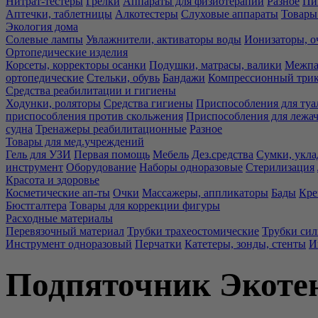
Нитрат-тестеры
Грелки
Аппараты для физиотерапии
Разное
Пи
Аптечки, таблетницы
Алкотестеры
Слуховые аппараты
Товары
Экология дома
Солевые лампы
Увлажнители, активаторы воды
Ионизаторы, о
Ортопедические изделия
Корсеты, корректоры осанки
Подушки, матрасы, валики
Межпа
ортопедические
Стельки, обувь
Бандажи
Компрессионный три
Средства реабилитации и гигиены
Ходунки, роляторы
Средства гигиены
Приспособления для туа
приспособления против скольжения
Приспособления для лежа
судна
Тренажеры реабилитационные
Разное
Товары для мед.учреждений
Гель для УЗИ
Первая помощь
Мебель
Дез.средства
Сумки, укла
инструмент
Оборудование
Наборы одноразовые
Стерилизация
Красота и здоровье
Косметические ап-ты
Очки
Массажеры, аппликаторы
Бады
Кре
Бюстгалтера
Товары для коррекции фигуры
Расходные материалы
Перевязочный материал
Трубки трахеостомические
Трубки си
Инструмент одноразовый
Перчатки
Катетеры, зонды, стенты
И
Подпяточник Экотен