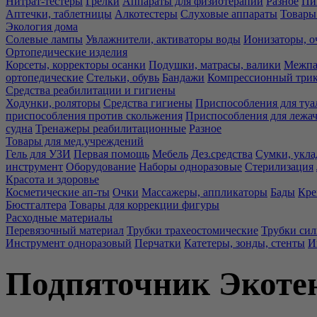
Нитрат-тестеры
Грелки
Аппараты для физиотерапии
Разное
Пи
Аптечки, таблетницы
Алкотестеры
Слуховые аппараты
Товары
Экология дома
Солевые лампы
Увлажнители, активаторы воды
Ионизаторы, о
Ортопедические изделия
Корсеты, корректоры осанки
Подушки, матрасы, валики
Межпа
ортопедические
Стельки, обувь
Бандажи
Компрессионный три
Средства реабилитации и гигиены
Ходунки, роляторы
Средства гигиены
Приспособления для туа
приспособления против скольжения
Приспособления для лежа
судна
Тренажеры реабилитационные
Разное
Товары для мед.учреждений
Гель для УЗИ
Первая помощь
Мебель
Дез.средства
Сумки, укла
инструмент
Оборудование
Наборы одноразовые
Стерилизация
Красота и здоровье
Косметические ап-ты
Очки
Массажеры, аппликаторы
Бады
Кре
Бюстгалтера
Товары для коррекции фигуры
Расходные материалы
Перевязочный материал
Трубки трахеостомические
Трубки си
Инструмент одноразовый
Перчатки
Катетеры, зонды, стенты
И
Подпяточник Экотен