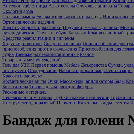
Нитрат-тестеры
Грелки
Аппараты для физиотерапии
Разное
Пи
Аптечки, таблетницы
Алкотестеры
Слуховые аппараты
Товары
Экология дома
Солевые лампы
Увлажнители, активаторы воды
Ионизаторы, о
Ортопедические изделия
Корсеты, корректоры осанки
Подушки, матрасы, валики
Межпа
ортопедические
Стельки, обувь
Бандажи
Компрессионный три
Средства реабилитации и гигиены
Ходунки, роляторы
Средства гигиены
Приспособления для туа
приспособления против скольжения
Приспособления для лежа
судна
Тренажеры реабилитационные
Разное
Товары для мед.учреждений
Гель для УЗИ
Первая помощь
Мебель
Дез.средства
Сумки, укла
инструмент
Оборудование
Наборы одноразовые
Стерилизация
Красота и здоровье
Косметические ап-ты
Очки
Массажеры, аппликаторы
Бады
Кре
Бюстгалтера
Товары для коррекции фигуры
Расходные материалы
Перевязочный материал
Трубки трахеостомические
Трубки си
Инструмент одноразовый
Перчатки
Катетеры, зонды, стенты
И
Бандаж для голени 