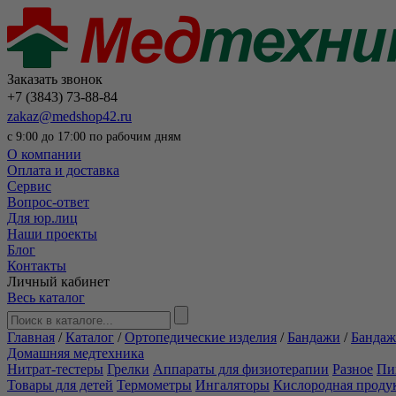
Заказать звонок
+7 (3843) 73-88-84
zakaz@medshop42.ru
с 9:00 до 17:00 по рабочим дням
О компании
Оплата и доставка
Сервис
Вопрос-ответ
Для юр.лиц
Наши проекты
Блог
Контакты
Личный кабинет
Весь каталог
Главная
/
Каталог
/
Ортопедические изделия
/
Бандажи
/
Бандаж
Домашняя медтехника
Нитрат-тестеры
Грелки
Аппараты для физиотерапии
Разное
Пи
Товары для детей
Термометры
Ингаляторы
Кислородная проду