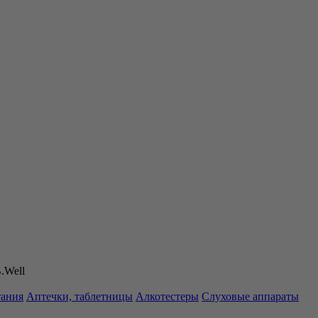
.Well
тания
Аптечки, таблетницы
Алкотестеры
Слуховые аппараты