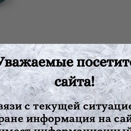
 поперечном, обеспечивает поддерживающий эффект и предохра
при движении
ляет носить бандаж под обычной одеждой
одимое прилегание и улучшает силуэт