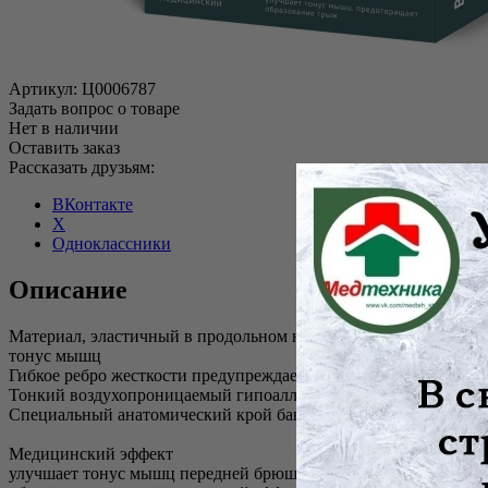
Артикул:
Ц0006787
Задать вопрос о товаре
Нет в наличии
Оставить заказ
Рассказать друзьям:
ВКонтакте
X
Одноклассники
Описание
Материал, эластичный в продольном направлении и жесткий в
тонус мышц
Гибкое ребро жесткости предупреждает скручивание бандажа 
Тонкий воздухопроницаемый гипоаллергенный материал позво
Специальный анатомический крой бандажа обеспечивает необх
Медицинский эффект
улучшает тонус мышц передней брюшной стенки