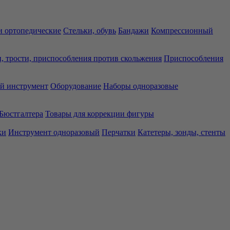
 ортопедические
Стельки, обувь
Бандажи
Компрессионный
, трости, приспособления против скольжения
Приспособления
й инструмент
Оборудование
Наборы одноразовые
Бюстгалтера
Товары для коррекции фигуры
ки
Инструмент одноразовый
Перчатки
Катетеры, зонды, стенты