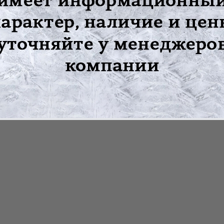
ациента после операций
 малого таза
ной стенке