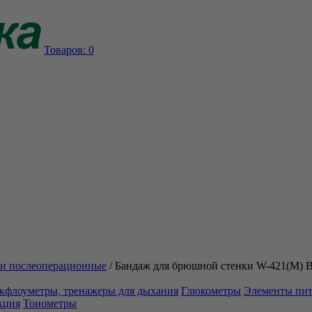
Товаров:
0
и послеоперационные
/
Бандаж для брюшной стенки W-421(М) B
кфлоуметры, тренажеры для дыхания
Глюкометры
Элементы пи
кция
Тонометры