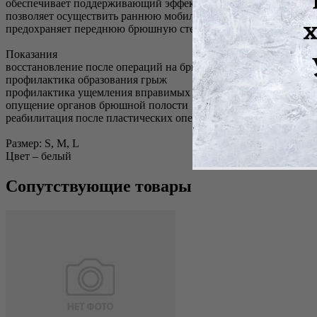
обеспечивает поддерживающий эффект
позволяет осуществить раннюю мобилизацию (активизацию) п
предохраняет переднюю брюшную стенку от перерастяжения
Показания
восстановление после операций на брюшной полости и органах
профилактика образования грыж
профилактика ущемления вправимых грыж
опущение органов брюшной полости
реабилитация после пластических операций на передней брюш
Размер: S, M, L
Цвет – белый
Сопутствующие товары