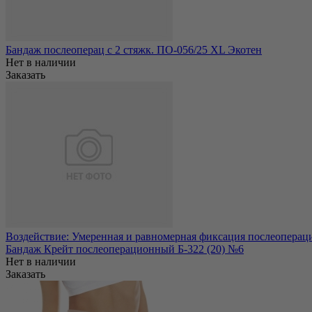
Бандаж послеоперац c 2 стяжк. ПО-056/25 XL Экотен
Нет в наличии
Заказать
Воздействие: Умеренная и равномерная фиксация послеопераци
Бандаж Крейт послеоперационный Б-322 (20) №6
Нет в наличии
Заказать