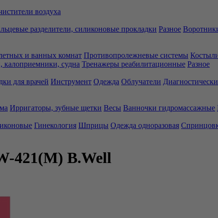
чистители воздуха
льцевые разделители, силиконовые прокладки
Разное
Воротники
летных и ванных комнат
Противопролежневые системы
Костыли
 калоприемники, судна
Тренажеры реабилитационные
Разное
дки для врачей
Инструмент
Одежда
Облучатели
Диагностически
ма
Ирригаторы, зубные щетки
Весы
Ванночки гидромассажные
ликоновые
Гинекология
Шприцы
Одежда одноразовая
Спринцов
W-421(М) B.Well