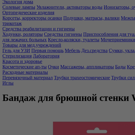
Экология дома
Солевые лампы
Увлажнители, активаторы воды
Ионизаторы, о
Ортопедические изделия
Корсеты, корректоры осанки
Подушки, матрасы, валики
Межпа
трикотаж
Средства реабилитации и гигиены
Ходунки, роляторы
Средства гигиены
Приспособления для туа
для лежачих больных
Кресло-коляски, туалеты
Мочеприемники,
Товары для мед.учреждений
Гель для УЗИ
Первая помощь
Мебель
Дез.средства
Сумки, укла
Стерилизация
Лаборатория
Красота и здоровье
Косметические ап-ты
Очки
Массажеры, аппликаторы
Бады
Кре
Расходные материалы
Перевязочный материал
Трубки трахеостомические
Трубки си
Иглы
Бандаж для брюшной стенки 