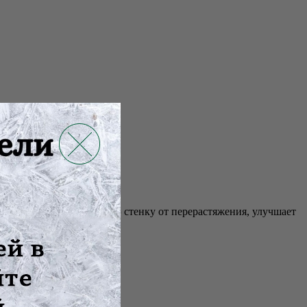
няет переднюю брюшную стенку от перерастяжения, улучшает