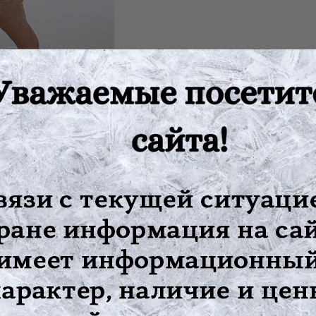
ении травматических повреждений связок и воспалительных заб
 сустава: хронические воспалительные процессы,профилактическ
я кровообращения,улучшения обменных и регенеративных процес