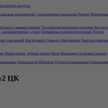
чистители воздуха
льцевые разделители, силиконовые прокладки
Разное
Воротники
летных и ванных комнат
Противопролежневые системы
Костыли
 калоприемники, судна
Тренажеры реабилитационные
Разное
дки для врачей
Инструмент
Одежда
Облучатели
Диагностически
ма
Ирригаторы, зубные щетки
Весы
Ванночки гидромассажные
ликоновые
Гинекология
Шприцы
Одежда одноразовая
Спринцов
№2 ЦК