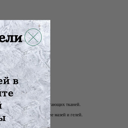
олеваний сустава и прилегающих тканей.
ое и лечебное применение мазей и гелей.
сов).