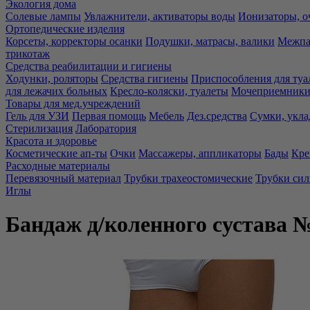
Экология дома
Солевые лампы
Увлажнители, активаторы воды
Ионизаторы, о
Ортопедические изделия
Корсеты, корректоры осанки
Подушки, матрасы, валики
Межпа
трикотаж
Средства реабилитации и гигиены
Ходунки, роляторы
Средства гигиены
Приспособления для туа
для лежачих больных
Кресло-коляски, туалеты
Мочеприемники,
Товары для мед.учреждений
Гель для УЗИ
Первая помощь
Мебель
Дез.средства
Сумки, укла
Стерилизация
Лаборатория
Красота и здоровье
Косметические ап-ты
Очки
Массажеры, аппликаторы
Бады
Кре
Расходные материалы
Перевязочный материал
Трубки трахеостомические
Трубки си
Иглы
Бандаж д/коленного сустава 