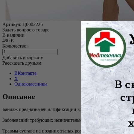
Артикул:
Ц0002225
Задать вопрос о товаре
В наличии
490 Р.
Количество:
Добавить в корзину
Рассказать друзьям:
ВКонтакте
X
Одноклассники
Описание
Бандаж предназначен для фиксации коленного сустава при леч
Заболеваний требующих незначительного согревания о области
Травмы сустава на поздних этапах реабилитации (для усилени