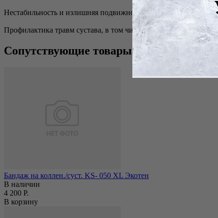
Нестабильность и излишняя подвижность сустава.
Профилактика травм сустава, в том числе при занятиях спортом
Сопутствующие товары
Бандаж на коллен./суст. KS- 050 ХL Экотен
В наличии
4 200 Р.
В корзину