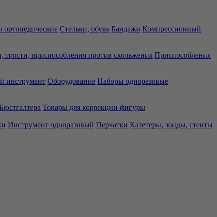
 ортопедические
Стельки, обувь
Бандажи
Компрессионный
, трости, приспособления против скольжения
Приспособления
й инструмент
Оборудование
Наборы одноразовые
Бюстгалтера
Товары для коррекции фигуры
ки
Инструмент одноразовый
Перчатки
Катетеры, зонды, стенты