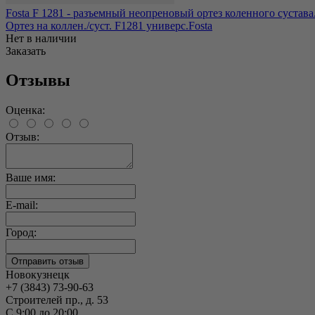
Fosta F 1281 - разъемный неопреновый ортез коленного сустав
Ортез на коллен./суст. F1281 универс.Fosta
Нет в наличии
Заказать
Отзывы
Оценка:
Отзыв:
Ваше имя:
E-mail:
Город:
Новокузнецк
+7 (3843) 73-90-63
Строителей пр., д. 53
С 9:00 до 20:00