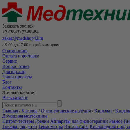
Заказать звонок
+7 (3843) 73-88-84
zakaz@medshop42.ru
с 9:00 до 17:00 по рабочим дням
О компании
Оплата и доставка
Сервис
Вопрос-ответ
Для юр.лиц
Наши проекты
Блог
Контакты
Личный кабинет
Весь каталог
Главная
/
Каталог
/
Ортопедические изделия
/
Бандажи
/
Бандаж
Домашняя медтехника
Нитрат-тестеры
Грелки
Аппараты для физиотерапии
Разное
Пи
Товары для детей
Термометры
Ингаляторы
Кислородная проду