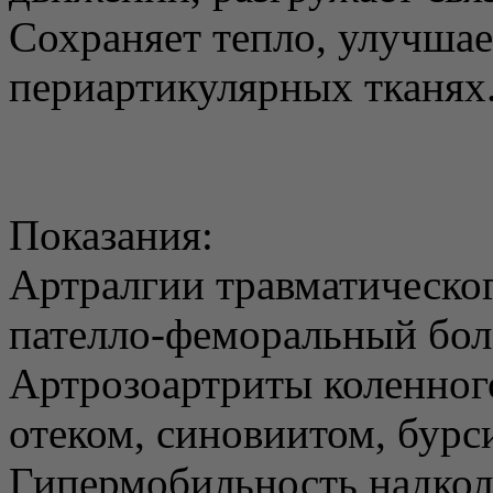
Сохраняет тепло, улучша
периартикулярных тканях
Показания:
Артралгии травматическог
пателло-феморальный бол
Артрозоартриты коленног
отеком, синовиитом, бурс
Гипермобильность надкол