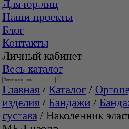
Для юр.лиц
Наши проекты
Блог
Контакты
Личный кабинет
Весь каталог
Главная
/
Каталог
/
Ортопе
изделия
/
Бандажи
/
Банда
сустава
/
Наколенник эла
МЕД неопр