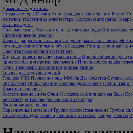
Домашняя медтехника
Нитрат-тестеры
Грелки
Аппараты для физиотерапии
Разное
Пи
Аптечки, таблетницы
Алкотестеры
Слуховые аппараты
Товары
Экология дома
Солевые лампы
Увлажнители, активаторы воды
Ионизаторы, о
Ортопедические изделия
Корсеты, корректоры осанки
Подушки, матрасы, валики
Межпа
ортопедические
Стельки, обувь
Бандажи
Компрессионный три
Средства реабилитации и гигиены
Ходунки, роляторы
Средства гигиены
Приспособления для туа
приспособления против скольжения
Приспособления для лежа
судна
Тренажеры реабилитационные
Разное
Товары для мед.учреждений
Гель для УЗИ
Первая помощь
Мебель
Дез.средства
Сумки, укла
инструмент
Оборудование
Наборы одноразовые
Стерилизация
Красота и здоровье
Косметические ап-ты
Очки
Массажеры, аппликаторы
Бады
Кре
Бюстгалтера
Товары для коррекции фигуры
Расходные материалы
Перевязочный материал
Трубки трахеостомические
Трубки си
Инструмент одноразовый
Перчатки
Катетеры, зонды, стенты
И
Наколенник эласти