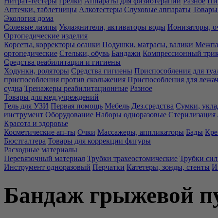
Нитрат-тестеры
Грелки
Аппараты для физиотерапии
Разное
Пи
Аптечки, таблетницы
Алкотестеры
Слуховые аппараты
Товары
Экология дома
Солевые лампы
Увлажнители, активаторы воды
Ионизаторы, о
Ортопедические изделия
Корсеты, корректоры осанки
Подушки, матрасы, валики
Межпа
ортопедические
Стельки, обувь
Бандажи
Компрессионный три
Средства реабилитации и гигиены
Ходунки, роляторы
Средства гигиены
Приспособления для туа
приспособления против скольжения
Приспособления для лежа
судна
Тренажеры реабилитационные
Разное
Товары для мед.учреждений
Гель для УЗИ
Первая помощь
Мебель
Дез.средства
Сумки, укла
инструмент
Оборудование
Наборы одноразовые
Стерилизация
Красота и здоровье
Косметические ап-ты
Очки
Массажеры, аппликаторы
Бады
Кре
Бюстгалтера
Товары для коррекции фигуры
Расходные материалы
Перевязочный материал
Трубки трахеостомические
Трубки си
Инструмент одноразовый
Перчатки
Катетеры, зонды, стенты
И
Бандаж грыжевой п