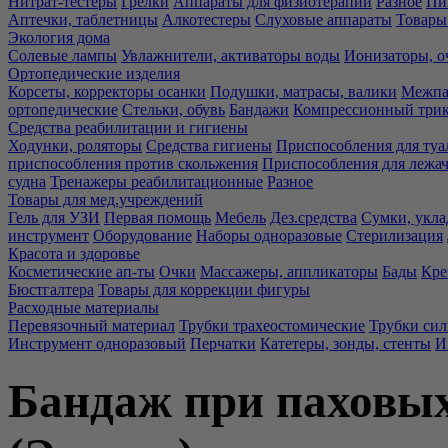
Нитрат-тестеры
Грелки
Аппараты для физиотерапии
Разное
Пи
Аптечки, таблетницы
Алкотестеры
Слуховые аппараты
Товары
Экология дома
Солевые лампы
Увлажнители, активаторы воды
Ионизаторы, о
Ортопедические изделия
Корсеты, корректоры осанки
Подушки, матрасы, валики
Межпа
ортопедические
Стельки, обувь
Бандажи
Компрессионный три
Средства реабилитации и гигиены
Ходунки, роляторы
Средства гигиены
Приспособления для туа
приспособления против скольжения
Приспособления для лежа
судна
Тренажеры реабилитационные
Разное
Товары для мед.учреждений
Гель для УЗИ
Первая помощь
Мебель
Дез.средства
Сумки, укла
инструмент
Оборудование
Наборы одноразовые
Стерилизация
Красота и здоровье
Косметические ап-ты
Очки
Массажеры, аппликаторы
Бады
Кре
Бюстгалтера
Товары для коррекции фигуры
Расходные материалы
Перевязочный материал
Трубки трахеостомические
Трубки си
Инструмент одноразовый
Перчатки
Катетеры, зонды, стенты
И
Бандаж при паховы