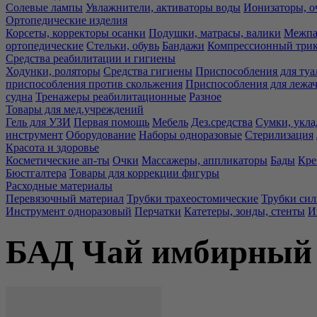
Солевые лампы
Увлажнители, активаторы воды
Ионизаторы, о
Ортопедические изделия
Корсеты, корректоры осанки
Подушки, матрасы, валики
Межпа
ортопедические
Стельки, обувь
Бандажи
Компрессионный три
Средства реабилитации и гигиены
Ходунки, роляторы
Средства гигиены
Приспособления для туа
приспособления против скольжения
Приспособления для лежа
судна
Тренажеры реабилитационные
Разное
Товары для мед.учреждений
Гель для УЗИ
Первая помощь
Мебель
Дез.средства
Сумки, укла
инструмент
Оборудование
Наборы одноразовые
Стерилизация
Красота и здоровье
Косметические ап-ты
Очки
Массажеры, аппликаторы
Бады
Кре
Бюстгалтера
Товары для коррекции фигуры
Расходные материалы
Перевязочный материал
Трубки трахеостомические
Трубки си
Инструмент одноразовый
Перчатки
Катетеры, зонды, стенты
И
БАД Чай имбирный