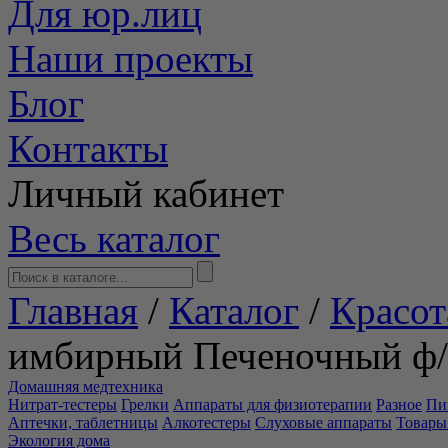
Для юр.лиц
Наши проекты
Блог
Контакты
Личный кабинет
Весь каталог
Главная
/
Каталог
/
Красот
имбирный Печеночный ф
Домашняя медтехника
Нитрат-тестеры
Грелки
Аппараты для физиотерапии
Разное
Пи
Аптечки, таблетницы
Алкотестеры
Слуховые аппараты
Товары
Экология дома