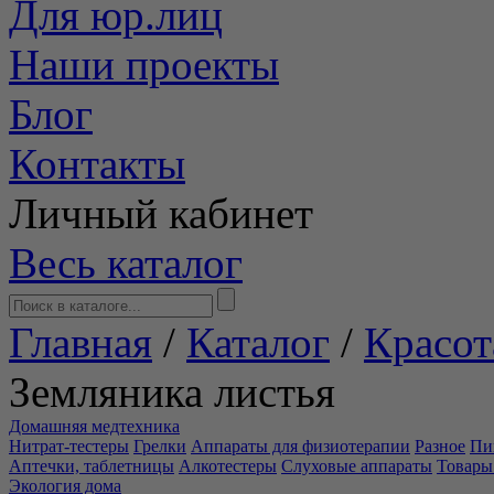
Для юр.лиц
Наши проекты
Блог
Контакты
Личный кабинет
Весь каталог
Главная
/
Каталог
/
Красот
Земляника листья
Домашняя медтехника
Нитрат-тестеры
Грелки
Аппараты для физиотерапии
Разное
Пи
Аптечки, таблетницы
Алкотестеры
Слуховые аппараты
Товары
Экология дома