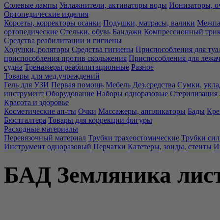
Солевые лампы
Увлажнители, активаторы воды
Ионизаторы, о
Ортопедические изделия
Корсеты, корректоры осанки
Подушки, матрасы, валики
Межпа
ортопедические
Стельки, обувь
Бандажи
Компрессионный три
Средства реабилитации и гигиены
Ходунки, роляторы
Средства гигиены
Приспособления для туа
приспособления против скольжения
Приспособления для лежа
судна
Тренажеры реабилитационные
Разное
Товары для мед.учреждений
Гель для УЗИ
Первая помощь
Мебель
Дез.средства
Сумки, укла
инструмент
Оборудование
Наборы одноразовые
Стерилизация
Красота и здоровье
Косметические ап-ты
Очки
Массажеры, аппликаторы
Бады
Кре
Бюстгалтера
Товары для коррекции фигуры
Расходные материалы
Перевязочный материал
Трубки трахеостомические
Трубки си
Инструмент одноразовый
Перчатки
Катетеры, зонды, стенты
И
БАД Земляника лис