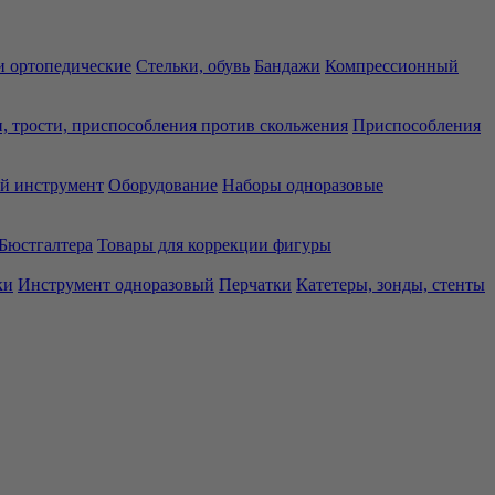
 ортопедические
Стельки, обувь
Бандажи
Компрессионный
, трости, приспособления против скольжения
Приспособления
й инструмент
Оборудование
Наборы одноразовые
Бюстгалтера
Товары для коррекции фигуры
ки
Инструмент одноразовый
Перчатки
Катетеры, зонды, стенты