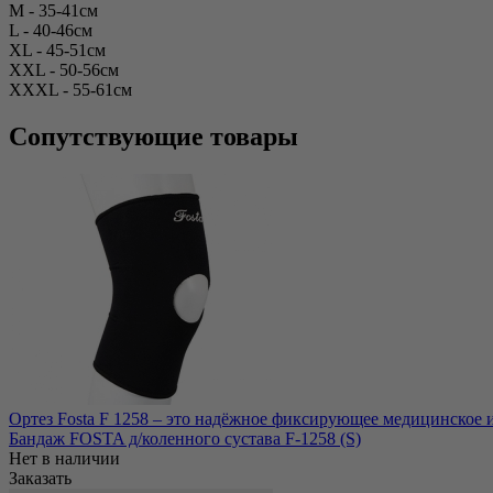
M - 35-41см
L - 40-46см
XL - 45-51см
XXL - 50-56см
XXXL - 55-61см
Сопутствующие товары
Ортез Fosta F 1258 – это надёжное фиксирующее медицинское из
Бандаж FOSTA д/коленного сустава F-1258 (S)
Нет в наличии
Заказать