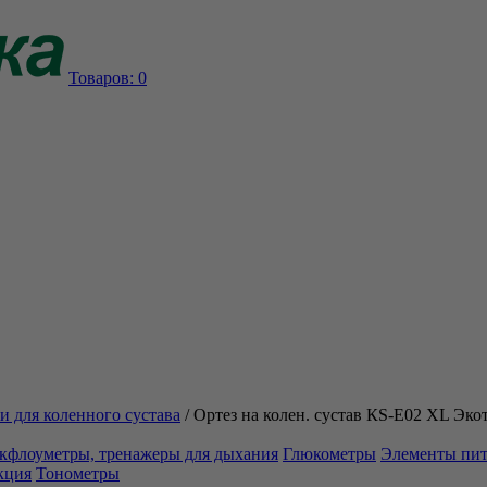
Товаров:
0
и для коленного сустава
/
Ортез на колен. сустав КS-E02 XL Эко
кфлоуметры, тренажеры для дыхания
Глюкометры
Элементы пи
кция
Тонометры