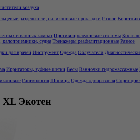
чистители воздуха
льцевые разделители, силиконовые прокладки
Разное
Воротники
летных и ванных комнат
Противопролежневые системы
Костыли
 калоприемники, судна
Тренажеры реабилитационные
Разное
дки для врачей
Инструмент
Одежда
Облучатели
Диагностически
ма
Ирригаторы, зубные щетки
Весы
Ванночки гидромассажные
ликоновые
Гинекология
Шприцы
Одежда одноразовая
Спринцов
2 XL Экотен