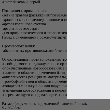
-цвет: бежевый, серый
Показания к применению:
-легкие травмы (растяжения/повреждения) связок коленного су
-хроническое, послеоперационное и посттравматическое восп
-артроз коленного сустава
-артрит и остеоартрит
-для профилактического и терапевтического применения во вр
Перед применением проконсультируйтесь со специалистом.
Противопоказания:
-абсолютных противопоказаний не выявлено
Относительные противопоказания, требуют консультации врача
-необходимость индивидуального ортезирования сустава
-злокачественные новообразования в области использования б
-наличие в области применения бандажа контактных дерматито
-аллергическая реакция на материалы, из которых изготовлено 
-тромбофлебит вен в области применения бандажа
-гонартроз с вальгусной или варусной деформацией нижних к
-нарушения кровоснабжения и венозного оттока в нижних кон
-не рекомендуется надевать ортез после нанесения на кожу со
Размер (окружность над коленной чашечкой в см):
S - 30-36см