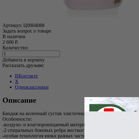
Артикул:
Ц0004088
Задать вопрос о товаре
В наличии
2 600 Р.
Количество:
Добавить в корзину
Рассказать друзьям:
ВКонтакте
X
Одноклассники
Описание
Бандаж на коленный сустав эластичный KS-E02
Особенности:
-воздухо- и влагопроницаемый материал
-2 спиральных боковых ребра жесткости
-особая технология вязки разных частей изделия