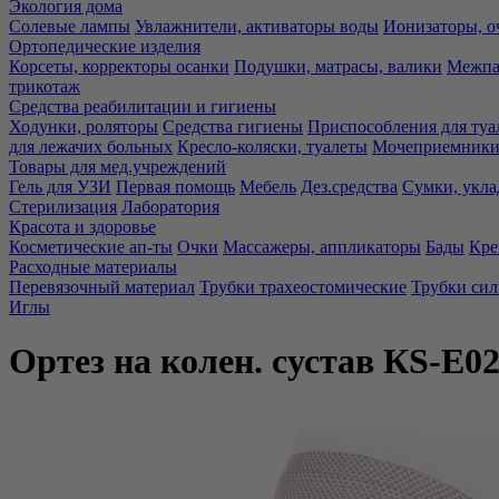
Экология дома
Солевые лампы
Увлажнители, активаторы воды
Ионизаторы, о
Ортопедические изделия
Корсеты, корректоры осанки
Подушки, матрасы, валики
Межпа
трикотаж
Средства реабилитации и гигиены
Ходунки, роляторы
Средства гигиены
Приспособления для туа
для лежачих больных
Кресло-коляски, туалеты
Мочеприемники,
Товары для мед.учреждений
Гель для УЗИ
Первая помощь
Мебель
Дез.средства
Сумки, укла
Стерилизация
Лаборатория
Красота и здоровье
Косметические ап-ты
Очки
Массажеры, аппликаторы
Бады
Кре
Расходные материалы
Перевязочный материал
Трубки трахеостомические
Трубки си
Иглы
Ортез на колен. сустав КS-E0