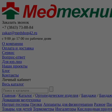
Заказать звонок
+7 (3843) 73-88-84
zakaz@medshop42.ru
с 9:00 до 17:00 по рабочим дням
О компании
Оплата и доставка
Сервис
Вопрос-ответ
Для юр.лиц
Наши проекты
Блог
Контакты
Личный кабинет
Весь каталог
Главная
/
Каталог
/
Ортопедические изделия
/
Бандажи
/
Бандаж
Домашняя медтехника
Нитрат-тестеры
Грелки
Аппараты для физиотерапии
Разное
Пи
Товары для детей
Термометры
Ингаляторы
Кислородная проду