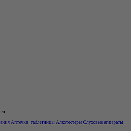
тен
тания
Аптечки, таблетницы
Алкотестеры
Слуховые аппараты