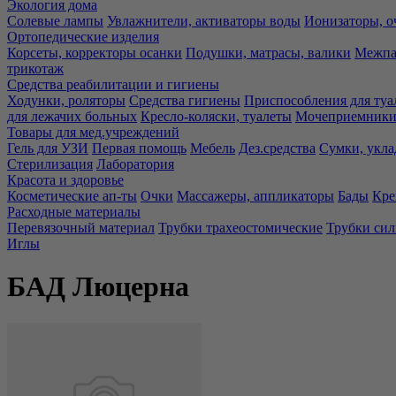
Экология дома
Солевые лампы
Увлажнители, активаторы воды
Ионизаторы, о
Ортопедические изделия
Корсеты, корректоры осанки
Подушки, матрасы, валики
Межпа
трикотаж
Средства реабилитации и гигиены
Ходунки, роляторы
Средства гигиены
Приспособления для туа
для лежачих больных
Кресло-коляски, туалеты
Мочеприемники,
Товары для мед.учреждений
Гель для УЗИ
Первая помощь
Мебель
Дез.средства
Сумки, укла
Стерилизация
Лаборатория
Красота и здоровье
Косметические ап-ты
Очки
Массажеры, аппликаторы
Бады
Кре
Расходные материалы
Перевязочный материал
Трубки трахеостомические
Трубки си
Иглы
БАД Люцерна