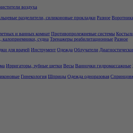
чистители воздуха
льцевые разделители, силиконовые прокладки
Разное
Воротники
летных и ванных комнат
Противопролежневые системы
Костыли
 калоприемники, судна
Тренажеры реабилитационные
Разное
дки для врачей
Инструмент
Одежда
Облучатели
Диагностически
ма
Ирригаторы, зубные щетки
Весы
Ванночки гидромассажные
ликоновые
Гинекология
Шприцы
Одежда одноразовая
Спринцов