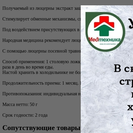
Получаемый из люцерны экстракт защищает от радиоактивных 
Стимулирует обменные механизмы, способствует быстрому сн
Под воздействием присутствующих в составе активных элемент
Народная медицина рекомендует люцерну при ожирении, хрониче
С помощью люцерны посевной травники лечат алкоголизм, на
Способ применения: 1 столовую ложку измельченного раститель
раза в день во время еды.
Настой хранить в холодильнике не более 2-х суток.
Продолжительность приема: 1 месяц. При необходимости курс м
Противопоказания: индивидуальная непереносимость компонен
Масса нетто: 50 г
Срок годности: 2 года
Сопутствующие товары