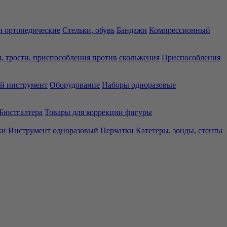
 ортопедические
Стельки, обувь
Бандажи
Компрессионный
, трости, приспособления против скольжения
Приспособления
й инструмент
Оборудование
Наборы одноразовые
Бюстгалтера
Товары для коррекции фигуры
ки
Инструмент одноразовый
Перчатки
Катетеры, зонды, стенты