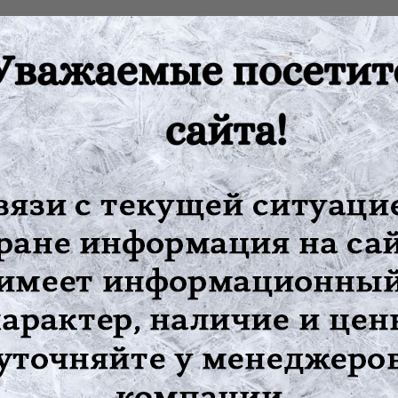
поражений, солнечных ожогов, негативного химического возде
ятию интоксикации.
ов (фитоэстрогенов) люцерна оказывает влияние на менструаль
ской усталости, потере жизненных сил, сосудистых заболевания
рушения функции щитовидной железы и даже сахарный диабет.
ного сырья залить 1 стаканом кипятка, накрыть крышкой, настоя
ожно повторять 3-4 раза в год.
тов, беременность, кормление грудью.