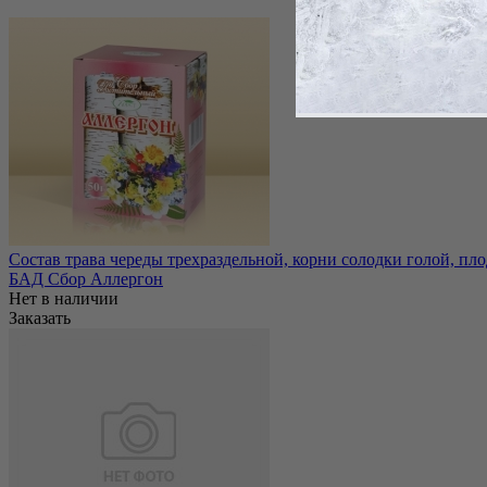
Состав трава череды трехраздельной, корни солодки голой, пл
БАД Сбор Аллергон
Нет в наличии
Заказать