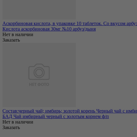
Аскорбиновая кислота, в упаковке 10 таблеток. Со вкусом арбу
Кислота аскорбиновая 30мг №10 арбуз/дыня
Нет в наличии
Заказать
Состав:черный чай; имбирь; золотой корень Черный чай с имбир
БАД Чай имбирный черный с золотым корнем ф/п
Нет в наличии
Заказать