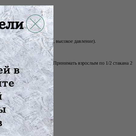
йствия.
ный цикл и на лактацию.
х (атеросклероз, артрит, высокое давление).
ть 15 минут, процедить. Принимать взрослым по 1/2 стакана 2