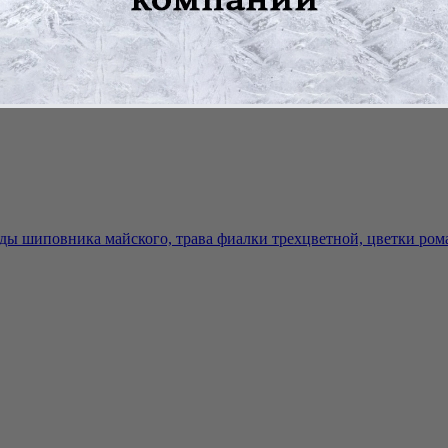
оды шиповника майского, трава фиалки трехцветной, цветки рома