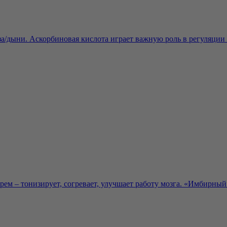
за/дыни. Аскорбиновая кислота играет важную роль в регуляции 
ем – тонизирует, согревает, улучшает работу мозга. «Имбирный 