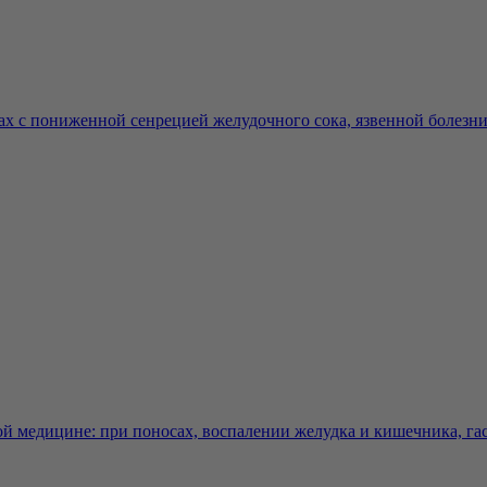
х с пониженной сенрецией желудочного сока, язвенной болезни 
 медицине: при поносах, воспалении желудка и кишечника, гаст