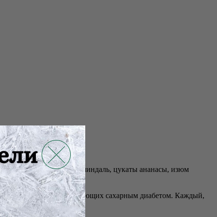
ьные продукты: сушеный миндаль, цукаты ананасы, изюм
о актуально для людей, болеющих сахарным диабетом. Каждый,
м необходимо.