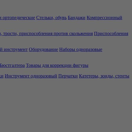
 ортопедические
Стельки, обувь
Бандажи
Компрессионный
, трости, приспособления против скольжения
Приспособления
й инструмент
Оборудование
Наборы одноразовые
Бюстгалтера
Товары для коррекции фигуры
ки
Инструмент одноразовый
Перчатки
Катетеры, зонды, стенты