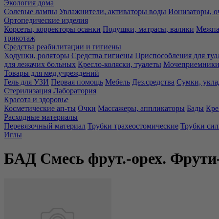
Экология дома
Солевые лампы
Увлажнители, активаторы воды
Ионизаторы, о
Ортопедические изделия
Корсеты, корректоры осанки
Подушки, матрасы, валики
Межпа
трикотаж
Средства реабилитации и гигиены
Ходунки, роляторы
Средства гигиены
Приспособления для туа
для лежачих больных
Кресло-коляски, туалеты
Мочеприемники,
Товары для мед.учреждений
Гель для УЗИ
Первая помощь
Мебель
Дез.средства
Сумки, укла
Стерилизация
Лаборатория
Красота и здоровье
Косметические ап-ты
Очки
Массажеры, аппликаторы
Бады
Кре
Расходные материалы
Перевязочный материал
Трубки трахеостомические
Трубки си
Иглы
БАД Смесь фрут.-орех. Фрути