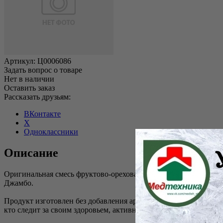
Артикул:
Ц0006086
Задать вопрос о товаре
Нет в наличии
Оставить заказ
Рассказать друзьям:
ВКонтакте
X
Одноклассники
Описание
Оригинальная смесь фруктово-ореховая «Фрути–Смайл» наполн
Джамбо.
Продукт изготовлен без добавления ароматизаторов, красителе
кто следит за своим здоровьем, активно занимается спортом ил