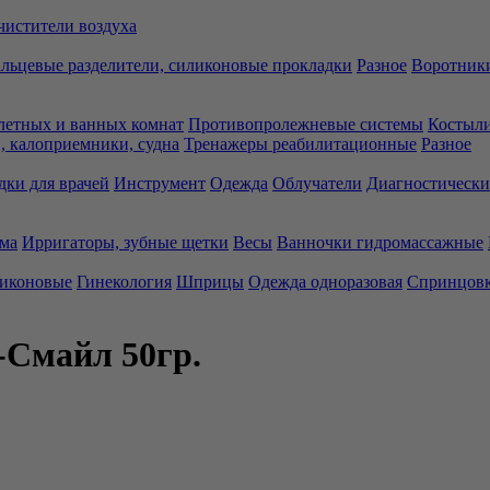
чистители воздуха
льцевые разделители, силиконовые прокладки
Разное
Воротники
летных и ванных комнат
Противопролежневые системы
Костыли
 калоприемники, судна
Тренажеры реабилитационные
Разное
дки для врачей
Инструмент
Одежда
Облучатели
Диагностически
ма
Ирригаторы, зубные щетки
Весы
Ванночки гидромассажные
ликоновые
Гинекология
Шприцы
Одежда одноразовая
Спринцов
-Смайл 50гр.