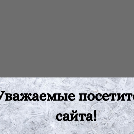
ит ваш организм энергией. В составе смеси находятся натурал
й и консервантов. Кроме того, в смеси нет сахара, что особенн
и хочет укрепить свой организм смесь «Фрути-Смайл» то, что ва