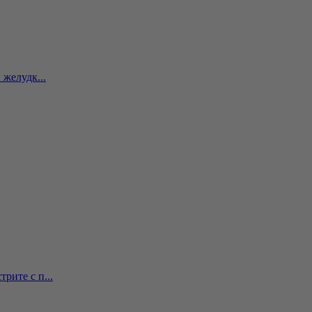
желудк...
рите с п...