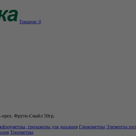
Товаров:
0
-орех. Фрути-Смайл 50гр.
кфлоуметры, тренажеры для дыхания
Глюкометры
Элементы пи
кция
Тонометры