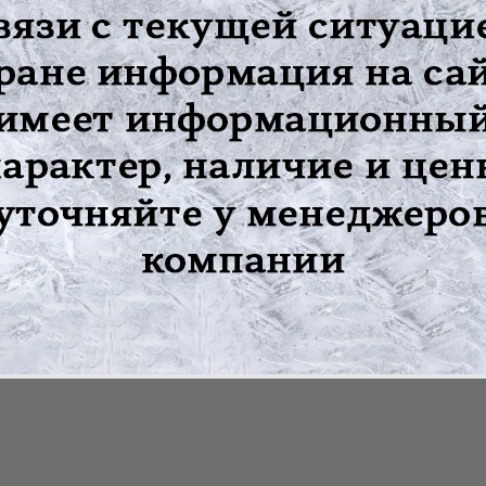
паративное, потогонное, антисептическое, диуретическое, вяжуще