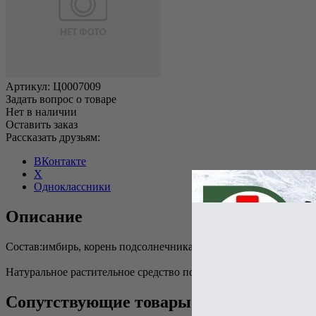
Артикул:
Ц0007009
Задать вопрос о товаре
Нет в наличии
Оставить заказ
Рассказать друзьям:
ВКонтакте
X
Одноклассники
Описание
Состав:имбирь, корень подсолнечника, корень сабельника болот
Натуральное растительное средство помогает при воспалительн
Сопутствующие товары