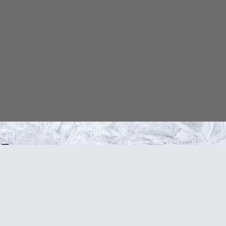
ного, трава вереска, трава лабазника , трава чабреца, цветки ро
ых процессах в суставах, снимает отечность, улучшает кровооб