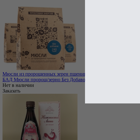
Мюсли из пророщенных зерен пшеницы - это вкусный, питател
БАД Мюсли пророщ/зерно Без Добавок 240 гр.
Нет в наличии
Заказать