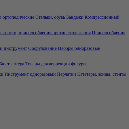
 ортопедические
Стельки, обувь
Бандажи
Компрессионный
, трости, приспособления против скольжения
Приспособления
й инструмент
Оборудование
Наборы одноразовые
Бюстгалтера
Товары для коррекции фигуры
ки
Инструмент одноразовый
Перчатки
Катетеры, зонды, стенты