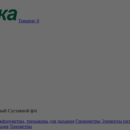
Товаров:
0
ый Суставной ф/п
кфлоуметры, тренажеры для дыхания
Глюкометры
Элементы пи
кция
Тонометры