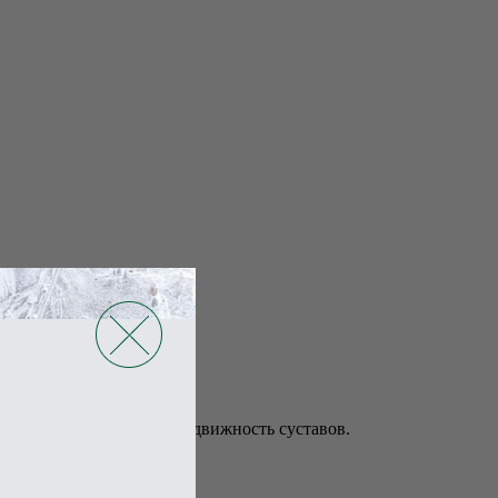
машки аптечной.
ращение и увеличивает подвижность суставов.