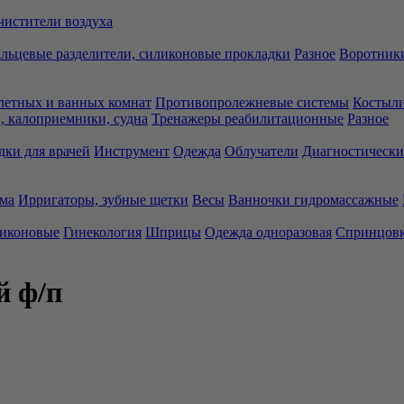
чистители воздуха
льцевые разделители, силиконовые прокладки
Разное
Воротники
летных и ванных комнат
Противопролежневые системы
Костыли
 калоприемники, судна
Тренажеры реабилитационные
Разное
дки для врачей
Инструмент
Одежда
Облучатели
Диагностически
ма
Ирригаторы, зубные щетки
Весы
Ванночки гидромассажные
ликоновые
Гинекология
Шприцы
Одежда одноразовая
Спринцов
й ф/п