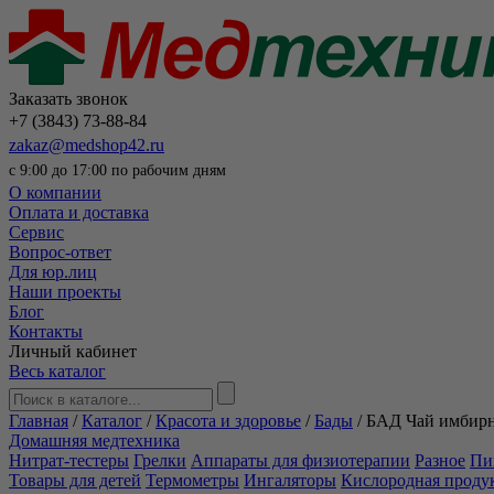
Заказать звонок
+7 (3843) 73-88-84
zakaz@medshop42.ru
с 9:00 до 17:00 по рабочим дням
О компании
Оплата и доставка
Сервис
Вопрос-ответ
Для юр.лиц
Наши проекты
Блог
Контакты
Личный кабинет
Весь каталог
Главная
/
Каталог
/
Красота и здоровье
/
Бады
/
БАД Чай имбирн
Домашняя медтехника
Нитрат-тестеры
Грелки
Аппараты для физиотерапии
Разное
Пи
Товары для детей
Термометры
Ингаляторы
Кислородная проду