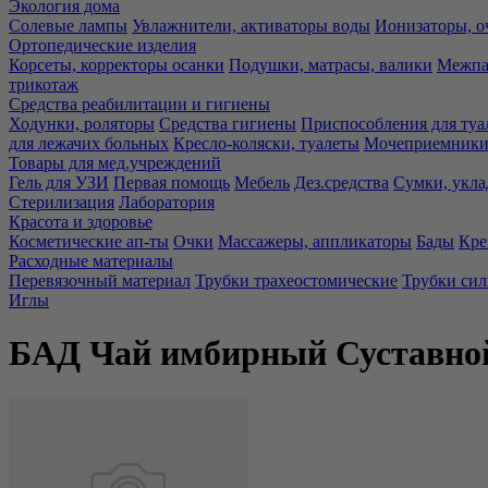
Экология дома
Солевые лампы
Увлажнители, активаторы воды
Ионизаторы, о
Ортопедические изделия
Корсеты, корректоры осанки
Подушки, матрасы, валики
Межпа
трикотаж
Средства реабилитации и гигиены
Ходунки, роляторы
Средства гигиены
Приспособления для туа
для лежачих больных
Кресло-коляски, туалеты
Мочеприемники,
Товары для мед.учреждений
Гель для УЗИ
Первая помощь
Мебель
Дез.средства
Сумки, укла
Стерилизация
Лаборатория
Красота и здоровье
Косметические ап-ты
Очки
Массажеры, аппликаторы
Бады
Кре
Расходные материалы
Перевязочный материал
Трубки трахеостомические
Трубки си
Иглы
БАД Чай имбирный Суставно