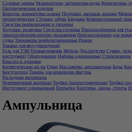
Солевые лампы
Увлажнители, активаторы воды
Ионизаторы, о
Ортопедические изделия
Корсеты, корректоры осанки
Подушки, матрасы, валики
Межпа
ортопедические
Стельки, обувь
Бандажи
Компрессионный три
Средства реабилитации и гигиены
Ходунки, роляторы
Средства гигиены
Приспособления для туа
приспособления против скольжения
Приспособления для лежа
судна
Тренажеры реабилитационные
Разное
Товары для мед.учреждений
Гель для УЗИ
Первая помощь
Мебель
Дез.средства
Сумки, укла
инструмент
Оборудование
Наборы одноразовые
Стерилизация
Красота и здоровье
Косметические ап-ты
Очки
Массажеры, аппликаторы
Бады
Кре
Бюстгалтера
Товары для коррекции фигуры
Расходные материалы
Перевязочный материал
Трубки трахеостомические
Трубки си
Инструмент одноразовый
Перчатки
Катетеры, зонды, стенты
И
Ампульница