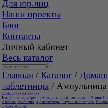
Для юр.лиц
Наши проекты
Блог
Контакты
Личный кабинет
Весь каталог
Главная
/
Каталог
/
Домаш
таблетницы
/
Ампульница
Домашняя медтехника
Нитрат-тестеры
Грелки
Аппараты для физиотерапии
Разное
Пи
Аптечки, таблетницы
Алкотестеры
Слуховые аппараты
Товары
Экология дома