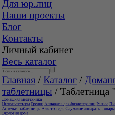
Для юр.лиц
Наши проекты
Блог
Контакты
Личный кабинет
Весь каталог
Главная
/
Каталог
/
Домаш
таблетницы
/
Таблетница
Домашняя медтехника
Нитрат-тестеры
Грелки
Аппараты для физиотерапии
Разное
Пи
Аптечки, таблетницы
Алкотестеры
Слуховые аппараты
Товары
Экология дома