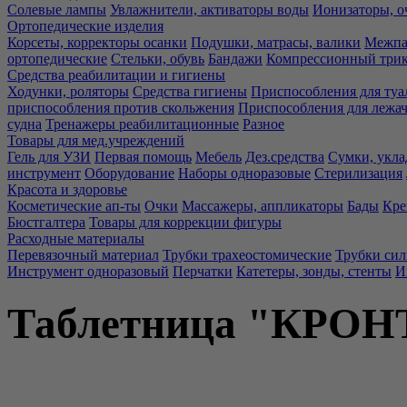
Солевые лампы
Увлажнители, активаторы воды
Ионизаторы, о
Ортопедические изделия
Корсеты, корректоры осанки
Подушки, матрасы, валики
Межпа
ортопедические
Стельки, обувь
Бандажи
Компрессионный три
Средства реабилитации и гигиены
Ходунки, роляторы
Средства гигиены
Приспособления для туа
приспособления против скольжения
Приспособления для лежа
судна
Тренажеры реабилитационные
Разное
Товары для мед.учреждений
Гель для УЗИ
Первая помощь
Мебель
Дез.средства
Сумки, укла
инструмент
Оборудование
Наборы одноразовые
Стерилизация
Красота и здоровье
Косметические ап-ты
Очки
Массажеры, аппликаторы
Бады
Кре
Бюстгалтера
Товары для коррекции фигуры
Расходные материалы
Перевязочный материал
Трубки трахеостомические
Трубки си
Инструмент одноразовый
Перчатки
Катетеры, зонды, стенты
И
Таблетница "КРОН