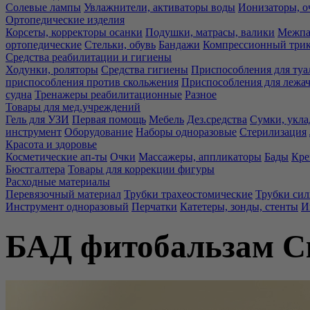
Солевые лампы
Увлажнители, активаторы воды
Ионизаторы, о
Ортопедические изделия
Корсеты, корректоры осанки
Подушки, матрасы, валики
Межпа
ортопедические
Стельки, обувь
Бандажи
Компрессионный три
Средства реабилитации и гигиены
Ходунки, роляторы
Средства гигиены
Приспособления для туа
приспособления против скольжения
Приспособления для лежа
судна
Тренажеры реабилитационные
Разное
Товары для мед.учреждений
Гель для УЗИ
Первая помощь
Мебель
Дез.средства
Сумки, укла
инструмент
Оборудование
Наборы одноразовые
Стерилизация
Красота и здоровье
Косметические ап-ты
Очки
Массажеры, аппликаторы
Бады
Кре
Бюстгалтера
Товары для коррекции фигуры
Расходные материалы
Перевязочный материал
Трубки трахеостомические
Трубки си
Инструмент одноразовый
Перчатки
Катетеры, зонды, стенты
И
БАД фитобальзам С