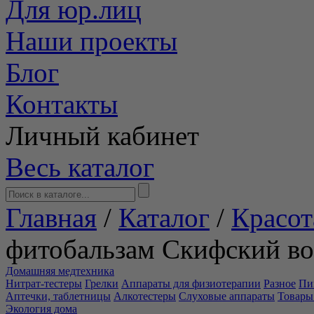
Для юр.лиц
Наши проекты
Блог
Контакты
Личный кабинет
Весь каталог
Главная
/
Каталог
/
Красот
фитобальзам Скифский в
Домашняя медтехника
Нитрат-тестеры
Грелки
Аппараты для физиотерапии
Разное
Пи
Аптечки, таблетницы
Алкотестеры
Слуховые аппараты
Товары
Экология дома