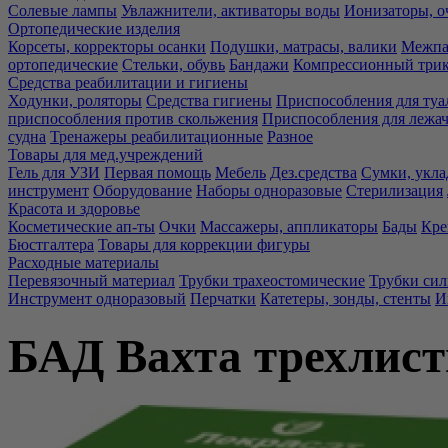
Солевые лампы
Увлажнители, активаторы воды
Ионизаторы, о
Ортопедические изделия
Корсеты, корректоры осанки
Подушки, матрасы, валики
Межпа
ортопедические
Стельки, обувь
Бандажи
Компрессионный три
Средства реабилитации и гигиены
Ходунки, роляторы
Средства гигиены
Приспособления для туа
приспособления против скольжения
Приспособления для лежа
судна
Тренажеры реабилитационные
Разное
Товары для мед.учреждений
Гель для УЗИ
Первая помощь
Мебель
Дез.средства
Сумки, укла
инструмент
Оборудование
Наборы одноразовые
Стерилизация
Красота и здоровье
Косметические ап-ты
Очки
Массажеры, аппликаторы
Бады
Кре
Бюстгалтера
Товары для коррекции фигуры
Расходные материалы
Перевязочный материал
Трубки трахеостомические
Трубки си
Инструмент одноразовый
Перчатки
Катетеры, зонды, стенты
И
БАД Вахта трехлист