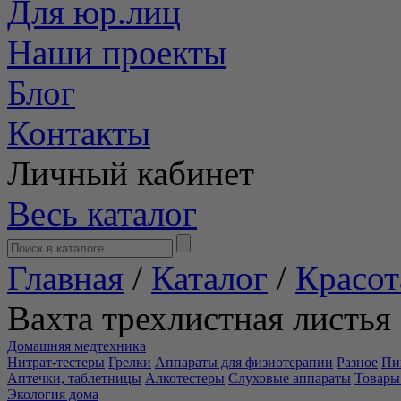
Для юр.лиц
Наши проекты
Блог
Контакты
Личный кабинет
Весь каталог
Главная
/
Каталог
/
Красот
Вахта трехлистная листья
Домашняя медтехника
Нитрат-тестеры
Грелки
Аппараты для физиотерапии
Разное
Пи
Аптечки, таблетницы
Алкотестеры
Слуховые аппараты
Товары
Экология дома