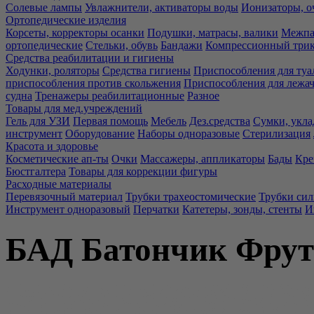
Солевые лампы
Увлажнители, активаторы воды
Ионизаторы, о
Ортопедические изделия
Корсеты, корректоры осанки
Подушки, матрасы, валики
Межпа
ортопедические
Стельки, обувь
Бандажи
Компрессионный три
Средства реабилитации и гигиены
Ходунки, роляторы
Средства гигиены
Приспособления для туа
приспособления против скольжения
Приспособления для лежа
судна
Тренажеры реабилитационные
Разное
Товары для мед.учреждений
Гель для УЗИ
Первая помощь
Мебель
Дез.средства
Сумки, укла
инструмент
Оборудование
Наборы одноразовые
Стерилизация
Красота и здоровье
Косметические ап-ты
Очки
Массажеры, аппликаторы
Бады
Кре
Бюстгалтера
Товары для коррекции фигуры
Расходные материалы
Перевязочный материал
Трубки трахеостомические
Трубки си
Инструмент одноразовый
Перчатки
Катетеры, зонды, стенты
И
БАД Батончик Фрути