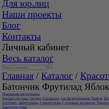
Для юр.лиц
Наши проекты
Блог
Контакты
Личный кабинет
Весь каталог
Главная
/
Каталог
/
Красот
Батончик Фрутилад Яблок
Домашняя медтехника
Нитрат-тестеры
Грелки
Аппараты для физиотерапии
Разное
Пи
Аптечки, таблетницы
Алкотестеры
Слуховые аппараты
Товары
Экология дома