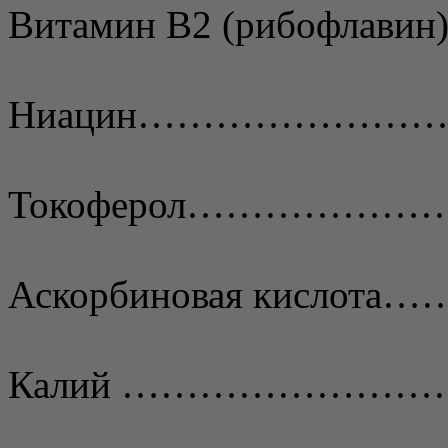
Витамин В2 (рибофла
Ниацин…………………
Токоферол……………
Аскорбиновая кисло
Калий ……………………