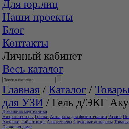
Для юр.лиц
Наши проекты
Блог
Контакты
Личный кабинет
Весь каталог
Главная
/
Каталог
/
Товары
для УЗИ
/
Гель д/ЭКГ Аку
Домашняя медтехника
Нитрат-тестеры
Грелки
Аппараты для физиотерапии
Разное
Пи
Аптечки, таблетницы
Алкотестеры
Слуховые аппараты
Товары
Экология дома