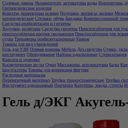
Солевые лампы
Увлажнители, активаторы воды
Ионизаторы, о
Ортопедические изделия
Корсеты, корректоры осанки
Подушки, матрасы, валики
Межпа
ортопедические
Стельки, обувь
Бандажи
Компрессионный три
Средства реабилитации и гигиены
Ходунки, роляторы
Средства гигиены
Приспособления для туа
приспособления против скольжения
Приспособления для лежа
судна
Тренажеры реабилитационные
Разное
Товары для мед.учреждений
Гель для УЗИ
Первая помощь
Мебель
Дез.средства
Сумки, укла
инструмент
Оборудование
Наборы одноразовые
Стерилизация
Красота и здоровье
Косметические ап-ты
Очки
Массажеры, аппликаторы
Бады
Кре
Бюстгалтера
Товары для коррекции фигуры
Расходные материалы
Перевязочный материал
Трубки трахеостомические
Трубки си
Инструмент одноразовый
Перчатки
Катетеры, зонды, стенты
И
Гель д/ЭКГ Акугель-