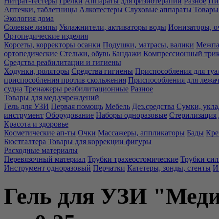
Нитрат-тестеры
Грелки
Аппараты для физиотерапии
Разное
Пи
Аптечки, таблетницы
Алкотестеры
Слуховые аппараты
Товары
Экология дома
Солевые лампы
Увлажнители, активаторы воды
Ионизаторы, о
Ортопедические изделия
Корсеты, корректоры осанки
Подушки, матрасы, валики
Межпа
ортопедические
Стельки, обувь
Бандажи
Компрессионный три
Средства реабилитации и гигиены
Ходунки, роляторы
Средства гигиены
Приспособления для туа
приспособления против скольжения
Приспособления для лежа
судна
Тренажеры реабилитационные
Разное
Товары для мед.учреждений
Гель для УЗИ
Первая помощь
Мебель
Дез.средства
Сумки, укла
инструмент
Оборудование
Наборы одноразовые
Стерилизация
Красота и здоровье
Косметические ап-ты
Очки
Массажеры, аппликаторы
Бады
Кре
Бюстгалтера
Товары для коррекции фигуры
Расходные материалы
Перевязочный материал
Трубки трахеостомические
Трубки си
Инструмент одноразовый
Перчатки
Катетеры, зонды, стенты
И
Гель для УЗИ "Медиа