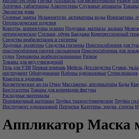
Нитрат-тестеры
Грелки
Аппараты для физиотерапии
Разное
Пи
Аптечки, таблетницы
Алкотестеры
Слуховые аппараты
Товары
Экология дома
Солевые лампы
Увлажнители, активаторы воды
Ионизаторы, о
Ортопедические изделия
Корсеты, корректоры осанки
Подушки, матрасы, валики
Межпа
ортопедические
Стельки, обувь
Бандажи
Компрессионный три
Средства реабилитации и гигиены
Ходунки, роляторы
Средства гигиены
Приспособления для туа
приспособления против скольжения
Приспособления для лежа
судна
Тренажеры реабилитационные
Разное
Товары для мед.учреждений
Гель для УЗИ
Первая помощь
Мебель
Дез.средства
Сумки, укла
инструмент
Оборудование
Наборы одноразовые
Стерилизация
Красота и здоровье
Косметические ап-ты
Очки
Массажеры, аппликаторы
Бады
Кре
Бюстгалтера
Товары для коррекции фигуры
Расходные материалы
Перевязочный материал
Трубки трахеостомические
Трубки си
Инструмент одноразовый
Перчатки
Катетеры, зонды, стенты
И
Аппликатор Маска 