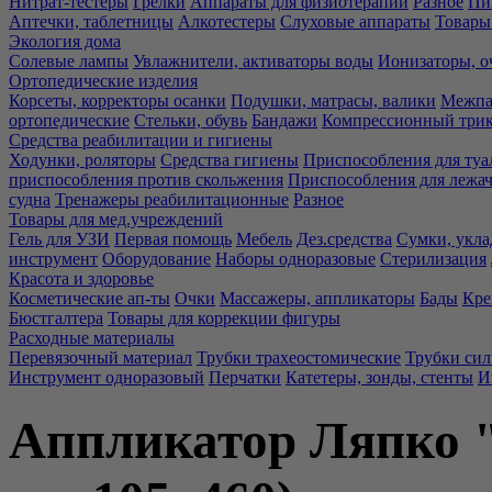
Нитрат-тестеры
Грелки
Аппараты для физиотерапии
Разное
Пи
Аптечки, таблетницы
Алкотестеры
Слуховые аппараты
Товары
Экология дома
Солевые лампы
Увлажнители, активаторы воды
Ионизаторы, о
Ортопедические изделия
Корсеты, корректоры осанки
Подушки, матрасы, валики
Межпа
ортопедические
Стельки, обувь
Бандажи
Компрессионный три
Средства реабилитации и гигиены
Ходунки, роляторы
Средства гигиены
Приспособления для туа
приспособления против скольжения
Приспособления для лежа
судна
Тренажеры реабилитационные
Разное
Товары для мед.учреждений
Гель для УЗИ
Первая помощь
Мебель
Дез.средства
Сумки, укла
инструмент
Оборудование
Наборы одноразовые
Стерилизация
Красота и здоровье
Косметические ап-ты
Очки
Массажеры, аппликаторы
Бады
Кре
Бюстгалтера
Товары для коррекции фигуры
Расходные материалы
Перевязочный материал
Трубки трахеостомические
Трубки си
Инструмент одноразовый
Перчатки
Катетеры, зонды, стенты
И
Аппликатор Ляпко "