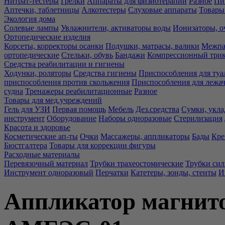
Нитрат-тестеры
Грелки
Аппараты для физиотерапии
Разное
Пи
Аптечки, таблетницы
Алкотестеры
Слуховые аппараты
Товары
Экология дома
Солевые лампы
Увлажнители, активаторы воды
Ионизаторы, о
Ортопедические изделия
Корсеты, корректоры осанки
Подушки, матрасы, валики
Межпа
ортопедические
Стельки, обувь
Бандажи
Компрессионный три
Средства реабилитации и гигиены
Ходунки, роляторы
Средства гигиены
Приспособления для туа
приспособления против скольжения
Приспособления для лежа
судна
Тренажеры реабилитационные
Разное
Товары для мед.учреждений
Гель для УЗИ
Первая помощь
Мебель
Дез.средства
Сумки, укла
инструмент
Оборудование
Наборы одноразовые
Стерилизация
Красота и здоровье
Косметические ап-ты
Очки
Массажеры, аппликаторы
Бады
Кре
Бюстгалтера
Товары для коррекции фигуры
Расходные материалы
Перевязочный материал
Трубки трахеостомические
Трубки си
Инструмент одноразовый
Перчатки
Катетеры, зонды, стенты
И
Аппликатор магнито