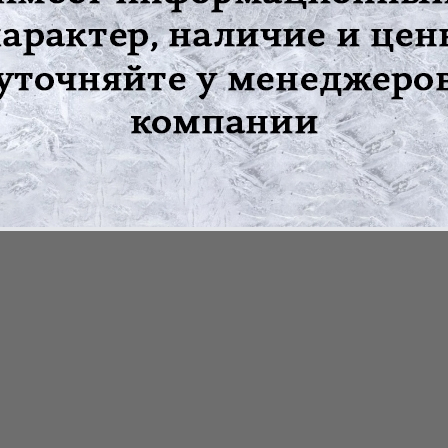
ров Ляпко. В результате активизируется деятельность нервной,
йства. При отсутствии побочных эффектов заставляет защитные
ается в дезинфекции. Гигиенический уход за ним предусматрив
 воздуха (с помощью фена). При правильном уходе, срок службы