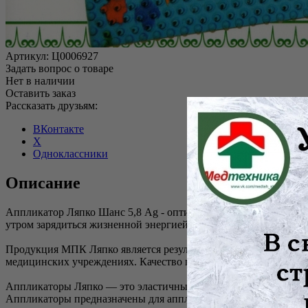
Артикул:
Ц0006927
Задать вопрос о товаре
Нет в наличии
Оставить заказ
Рассказать друзьям:
ВКонтакте
X
Одноклассники
Описание
Аппликатор Ляпко Шанс 5,8 Ag - оптимальный способ, не треб
утром зарядиться жизненной энергией на целый день.
Продукция МПК Ляпко является результатом объединения нетр
медицинских учреждениях. Качество продукции подтверждено
Аппликаторы Ляпко — это эластичные пластины, валики и пояса
Аппликаторы предназначены для аппликаций на любые участки