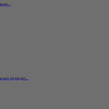
наче...
льно подходит...