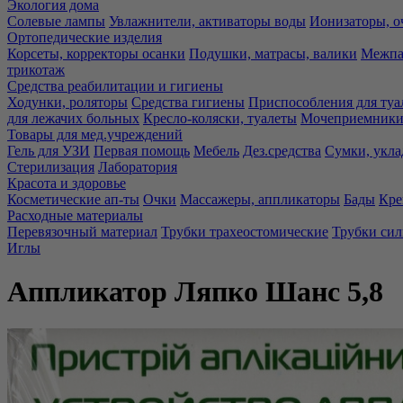
Экология дома
Солевые лампы
Увлажнители, активаторы воды
Ионизаторы, о
Ортопедические изделия
Корсеты, корректоры осанки
Подушки, матрасы, валики
Межпа
трикотаж
Средства реабилитации и гигиены
Ходунки, роляторы
Средства гигиены
Приспособления для туа
для лежачих больных
Кресло-коляски, туалеты
Мочеприемники,
Товары для мед.учреждений
Гель для УЗИ
Первая помощь
Мебель
Дез.средства
Сумки, укла
Стерилизация
Лаборатория
Красота и здоровье
Косметические ап-ты
Очки
Массажеры, аппликаторы
Бады
Кре
Расходные материалы
Перевязочный материал
Трубки трахеостомические
Трубки си
Иглы
Аппликатор Ляпко Шанс 5,8