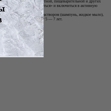
 сердечно-сосудистой, костной, пищеварительной и других
 силы организма «проснуться» и включиться в активную
ает: обработку моющим раствором (шампунь, жидкое мыло),
 аппликатора составляет 5 — 7 лет.