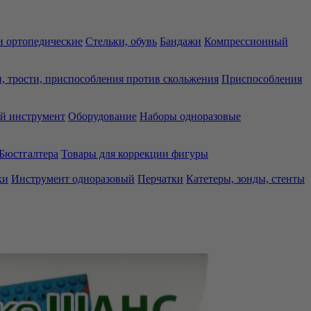
 ортопедические
Стельки, обувь
Бандажи
Компрессионный
, трости, приспособления против скольжения
Приспособления
й инструмент
Оборудование
Наборы одноразовые
Бюстгалтера
Товары для коррекции фигуры
ки
Инструмент одноразовый
Перчатки
Катетеры, зонды, стенты