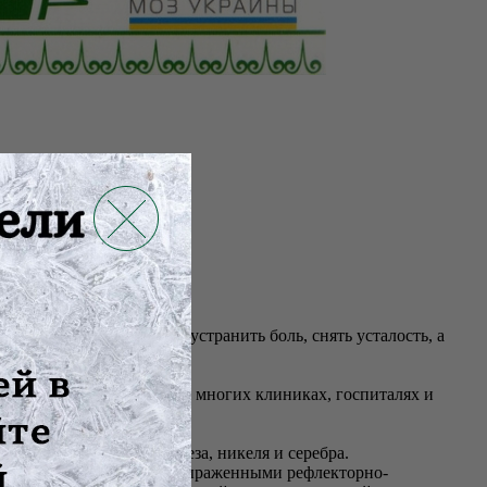
надежно и эффективно устранить боль, снять усталость, а
успешно применяется во многих клиниках, госпиталях и
ллов: цинка, меди, железа, никеля и серебра.
ьный эффект обусловлен выраженными рефлекторно-