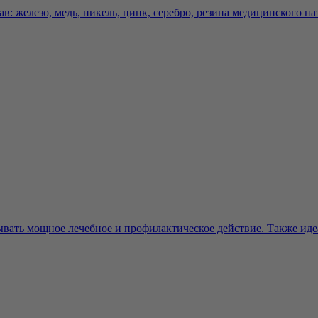
ав: железо, медь, никель, цинк, серебро, резина медицинского наз
ать мощное лечебное и профилактическое действие. Также идеа