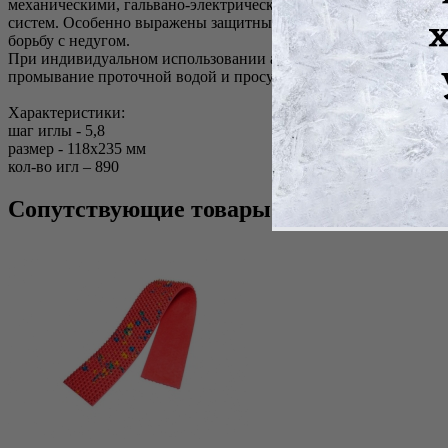
механическими, гальвано-электрическими свойствами аппликато
систем. Особенно выражены защитные (иммунологические) сво
борьбу с недугом.
При индивидуальном использовании аппликатор Ляпко не нужд
промывание проточной водой и просушивание потоком горячего
Характеристики:
шаг иглы - 5,8
размер - 118х235 мм
кол-во игл – 890
Сопутствующие товары