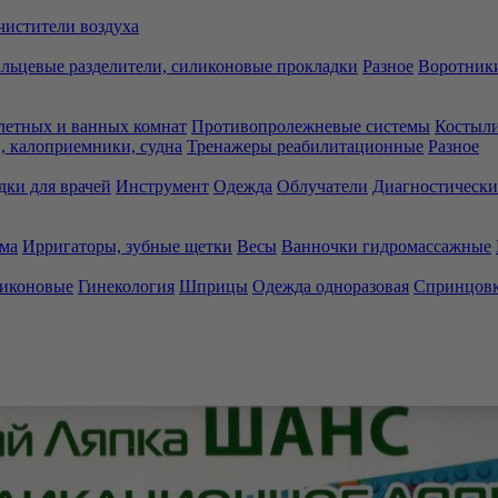
чистители воздуха
льцевые разделители, силиконовые прокладки
Разное
Воротники
летных и ванных комнат
Противопролежневые системы
Костыли
 калоприемники, судна
Тренажеры реабилитационные
Разное
дки для врачей
Инструмент
Одежда
Облучатели
Диагностически
ма
Ирригаторы, зубные щетки
Весы
Ванночки гидромассажные
ликоновые
Гинекология
Шприцы
Одежда одноразовая
Спринцов