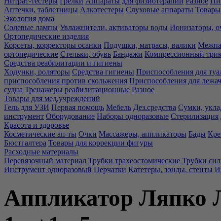
Нитрат-тестеры
Грелки
Аппараты для физиотерапии
Разное
Пи
Аптечки, таблетницы
Алкотестеры
Слуховые аппараты
Товары
Экология дома
Солевые лампы
Увлажнители, активаторы воды
Ионизаторы, о
Ортопедические изделия
Корсеты, корректоры осанки
Подушки, матрасы, валики
Межпа
ортопедические
Стельки, обувь
Бандажи
Компрессионный три
Средства реабилитации и гигиены
Ходунки, роляторы
Средства гигиены
Приспособления для туа
приспособления против скольжения
Приспособления для лежа
судна
Тренажеры реабилитационные
Разное
Товары для мед.учреждений
Гель для УЗИ
Первая помощь
Мебель
Дез.средства
Сумки, укла
инструмент
Оборудование
Наборы одноразовые
Стерилизация
Красота и здоровье
Косметические ап-ты
Очки
Массажеры, аппликаторы
Бады
Кре
Бюстгалтера
Товары для коррекции фигуры
Расходные материалы
Перевязочный материал
Трубки трахеостомические
Трубки си
Инструмент одноразовый
Перчатки
Катетеры, зонды, стенты
И
Аппликатор Ляпко 