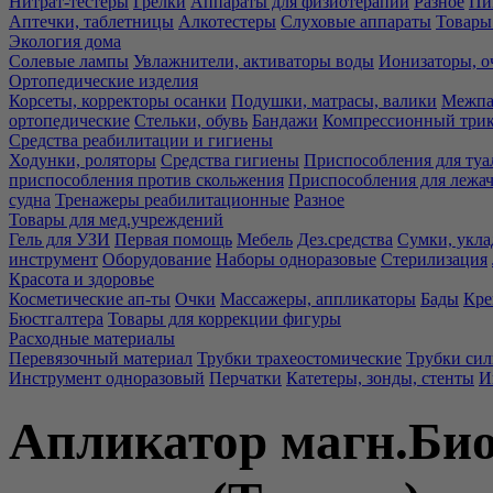
Нитрат-тестеры
Грелки
Аппараты для физиотерапии
Разное
Пи
Аптечки, таблетницы
Алкотестеры
Слуховые аппараты
Товары
Экология дома
Солевые лампы
Увлажнители, активаторы воды
Ионизаторы, о
Ортопедические изделия
Корсеты, корректоры осанки
Подушки, матрасы, валики
Межпа
ортопедические
Стельки, обувь
Бандажи
Компрессионный три
Средства реабилитации и гигиены
Ходунки, роляторы
Средства гигиены
Приспособления для туа
приспособления против скольжения
Приспособления для лежа
судна
Тренажеры реабилитационные
Разное
Товары для мед.учреждений
Гель для УЗИ
Первая помощь
Мебель
Дез.средства
Сумки, укла
инструмент
Оборудование
Наборы одноразовые
Стерилизация
Красота и здоровье
Косметические ап-ты
Очки
Массажеры, аппликаторы
Бады
Кре
Бюстгалтера
Товары для коррекции фигуры
Расходные материалы
Перевязочный материал
Трубки трахеостомические
Трубки си
Инструмент одноразовый
Перчатки
Катетеры, зонды, стенты
И
Апликатор магн.Био