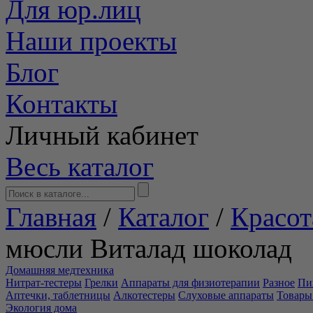
Для юр.лиц
Наши проекты
Блог
Контакты
Личный кабинет
Весь каталог
Главная
/
Каталог
/
Красот
мюсли Виталад шоколад
Домашняя медтехника
Нитрат-тестеры
Грелки
Аппараты для физиотерапии
Разное
Пи
Аптечки, таблетницы
Алкотестеры
Слуховые аппараты
Товары
Экология дома