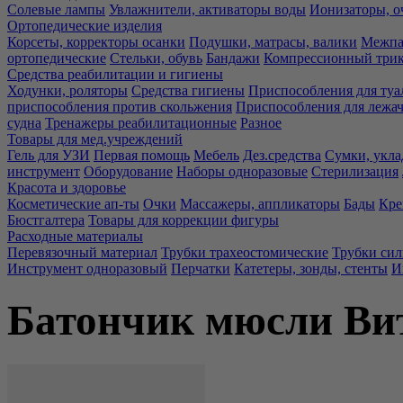
Солевые лампы
Увлажнители, активаторы воды
Ионизаторы, о
Ортопедические изделия
Корсеты, корректоры осанки
Подушки, матрасы, валики
Межпа
ортопедические
Стельки, обувь
Бандажи
Компрессионный три
Средства реабилитации и гигиены
Ходунки, роляторы
Средства гигиены
Приспособления для туа
приспособления против скольжения
Приспособления для лежа
судна
Тренажеры реабилитационные
Разное
Товары для мед.учреждений
Гель для УЗИ
Первая помощь
Мебель
Дез.средства
Сумки, укла
инструмент
Оборудование
Наборы одноразовые
Стерилизация
Красота и здоровье
Косметические ап-ты
Очки
Массажеры, аппликаторы
Бады
Кре
Бюстгалтера
Товары для коррекции фигуры
Расходные материалы
Перевязочный материал
Трубки трахеостомические
Трубки си
Инструмент одноразовый
Перчатки
Катетеры, зонды, стенты
И
Батончик мюсли Ви