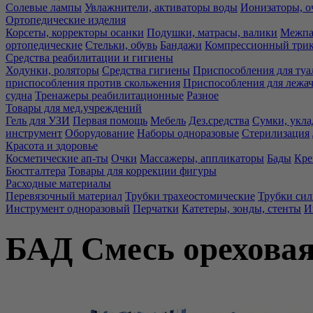
Солевые лампы
Увлажнители, активаторы воды
Ионизаторы, о
Ортопедические изделия
Корсеты, корректоры осанки
Подушки, матрасы, валики
Межпа
ортопедические
Стельки, обувь
Бандажи
Компрессионный три
Средства реабилитации и гигиены
Ходунки, роляторы
Средства гигиены
Приспособления для туа
приспособления против скольжения
Приспособления для лежа
судна
Тренажеры реабилитационные
Разное
Товары для мед.учреждений
Гель для УЗИ
Первая помощь
Мебель
Дез.средства
Сумки, укла
инструмент
Оборудование
Наборы одноразовые
Стерилизация
Красота и здоровье
Косметические ап-ты
Очки
Массажеры, аппликаторы
Бады
Кре
Бюстгалтера
Товары для коррекции фигуры
Расходные материалы
Перевязочный материал
Трубки трахеостомические
Трубки си
Инструмент одноразовый
Перчатки
Катетеры, зонды, стенты
И
БАД Смесь ореховая