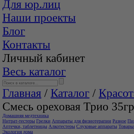
Для юр.лиц
Наши проекты
Блог
Контакты
Личный кабинет
Весь каталог
Главная
/
Каталог
/
Красот
Смесь ореховая Трио 35гр
Домашняя медтехника
Нитрат-тестеры
Грелки
Аппараты для физиотерапии
Разное
Пи
Аптечки, таблетницы
Алкотестеры
Слуховые аппараты
Товары
Экология дома