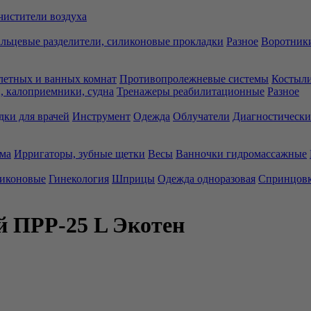
чистители воздуха
льцевые разделители, силиконовые прокладки
Разное
Воротники
летных и ванных комнат
Противопролежневые системы
Костыли
 калоприемники, судна
Тренажеры реабилитационные
Разное
дки для врачей
Инструмент
Одежда
Облучатели
Диагностически
ма
Ирригаторы, зубные щетки
Весы
Ванночки гидромассажные
ликоновые
Гинекология
Шприцы
Одежда одноразовая
Спринцов
 ПРР-25 L Экотен