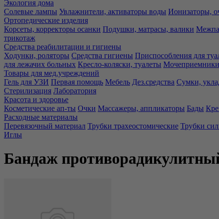
Экология дома
Солевые лампы
Увлажнители, активаторы воды
Ионизаторы, о
Ортопедические изделия
Корсеты, корректоры осанки
Подушки, матрасы, валики
Межпа
трикотаж
Средства реабилитации и гигиены
Ходунки, роляторы
Средства гигиены
Приспособления для туа
для лежачих больных
Кресло-коляски, туалеты
Мочеприемники,
Товары для мед.учреждений
Гель для УЗИ
Первая помощь
Мебель
Дез.средства
Сумки, укла
Стерилизация
Лаборатория
Красота и здоровье
Косметические ап-ты
Очки
Массажеры, аппликаторы
Бады
Кре
Расходные материалы
Перевязочный материал
Трубки трахеостомические
Трубки си
Иглы
Бандаж противорадикулитный