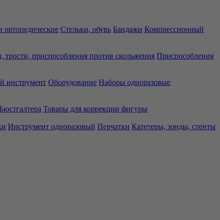
 ортопедические
Стельки, обувь
Бандажи
Компрессионный
, трости, приспособления против скольжения
Приспособления
й инструмент
Оборудование
Наборы одноразовые
Бюстгалтера
Товары для коррекции фигуры
ки
Инструмент одноразовый
Перчатки
Катетеры, зонды, стенты