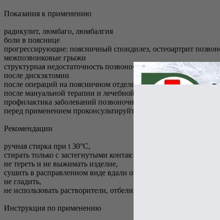
Показания к применению
радикулит, люмбаго, люмбалгия
боли в пояснице
прогрессирующие: поясничный спондилез, остеоартрит позво
межпозвонковые грыжи
структурная недостаточность позвоночного столба
после дискэктомии
после операций на поясничном отделе позвоночника
после мануальной терапии и лечебной гимнастики
профилактика заболеваний позвоночника при физических и сп
перед применением проконсультируйтесь со специалистом
Рекомендации
ручная стирка при t 30°С,
стирать только с застегнутыми контактными липучками,
не тереть и не выжимать изделие,
сушить в расправленном виде вдали от нагревательных прибор
не гладить,
не использовать растворители, отбеливатели и химическую чи
Инструкция по применению