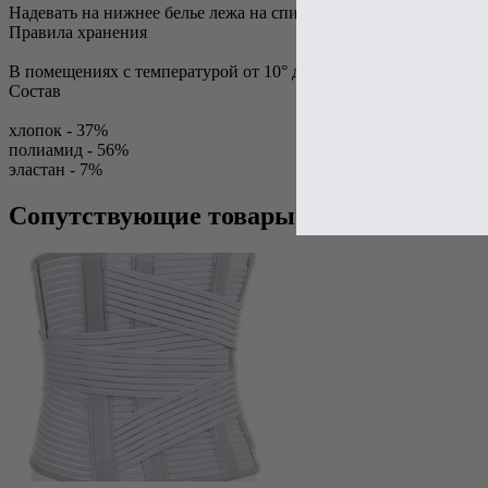
Надевать на нижнее белье лежа на спине.
Правила хранения
В помещениях с температурой от 10° до 25° С и относительной
Состав
хлопок - 37%
полиамид - 56%
эластан - 7%
Сопутствующие товары