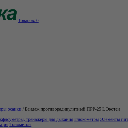
Товаров:
0
оры осанки
/
Бандаж противорадикулитный ПРР-25 L Экотен
кфлоуметры, тренажеры для дыхания
Глюкометры
Элементы пи
кция
Тонометры