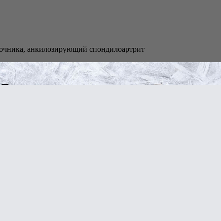
ночника, анкилозирующий спондилоартрит
ортивных нагрузках
ов,
стку