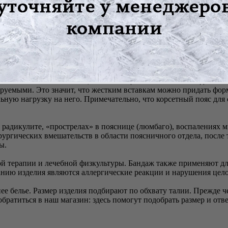
 изготовлен из полиамида и хлопка с добавлением эластана. Бл
оздействие. Области бандажа, прилегающие к телу, выполнены 
 от поверхности тела.
полнительными стяжками, позволяющими оптимально подогнать б
руемыми. Это значит, что жестким вставкам можно придать форм
ую нагрузку на него. Примечательно, что корсетный пояс для с
, радикулите, «прострелах» в пояснице (люмбаго), воспалениях
ургических вмешательств в области поясничного отдела, после 
ы.
ой терапии и лечебной физкультуры. Бандаж также применяют 
нию изделия являются аллергические реакции и нарушения цело
е белье. Размер изделия подбирают по обхвату талии. Прежде че
братиться в наш магазин: здесь помогут подобрать размер и от