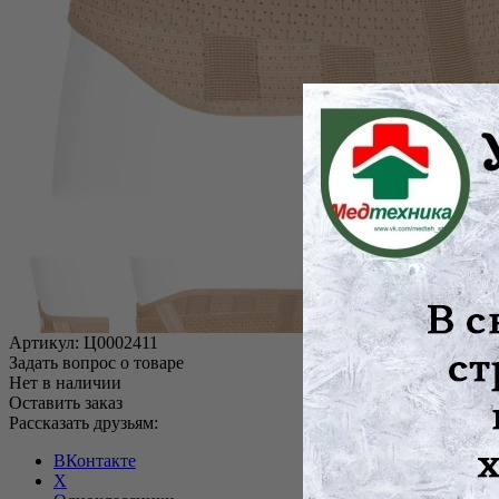
Артикул:
Ц0002411
Задать вопрос о товаре
Нет в наличии
Оставить заказ
Рассказать друзьям:
ВКонтакте
X