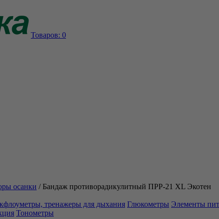
Товаров:
0
оры осанки
/
Бандаж противорадикулитный ПРР-21 XL Экотен
кфлоуметры, тренажеры для дыхания
Глюкометры
Элементы пи
кция
Тонометры