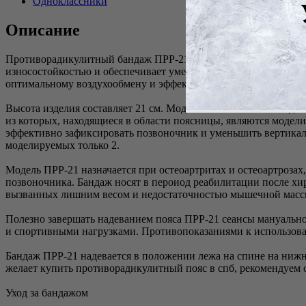
Одноклассники
Описание
Противорадикулитный бандаж ПРР-21 тороговой марки «Экотен»
износостойкостью и обеспечивает умеренное компрессионное в
оптимальному воздухообмену и эффективному отведению влаги
Высота изделия составляет 21 см. Модель ПРР-21 снабжена до
из которых, находящиеся в области поясницы, являются модели
эффективно зафиксировать позвоночник и уменьшить вертикальн
моделируемых только 2.
Модель ПРР-21 назначается при остеоартритах и остеоартрозах
позвоночника. Бандаж носят в пероиод реабилитации после хир
вызванных лишним весом и недостаточностью мышечной масс
Полезно завершать надеванием пояса ПРР-21 сеансы мануальн
и спортивными нагрузками. Противопоказаниями к использова
Бандаж ПРР-21 надевается в положении лежа на спине на нижне
желает купить противорадикулитный пояс в спб, рекомендуем о
Уход за бандажом