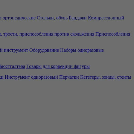
 ортопедические
Стельки, обувь
Бандажи
Компрессионный
, трости, приспособления против скольжения
Приспособления
й инструмент
Оборудование
Наборы одноразовые
Бюстгалтера
Товары для коррекции фигуры
ки
Инструмент одноразовый
Перчатки
Катетеры, зонды, стенты