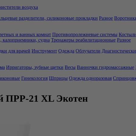
чистители воздуха
льцевые разделители, силиконовые прокладки
Разное
Воротники
летных и ванных комнат
Противопролежневые системы
Костыли
 калоприемники, судна
Тренажеры реабилитационные
Разное
дки для врачей
Инструмент
Одежда
Облучатели
Диагностически
ма
Ирригаторы, зубные щетки
Весы
Ванночки гидромассажные
ликоновые
Гинекология
Шприцы
Одежда одноразовая
Спринцов
й ПРР-21 XL Экотен