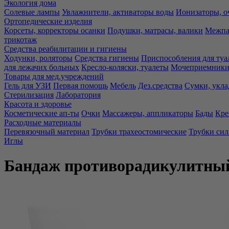
Экология дома
Солевые лампы
Увлажнители, активаторы воды
Ионизаторы, о
Ортопедические изделия
Корсеты, корректоры осанки
Подушки, матрасы, валики
Межпа
трикотаж
Средства реабилитации и гигиены
Ходунки, роляторы
Средства гигиены
Приспособления для туа
для лежачих больных
Кресло-коляски, туалеты
Мочеприемники,
Товары для мед.учреждений
Гель для УЗИ
Первая помощь
Мебель
Дез.средства
Сумки, укла
Стерилизация
Лаборатория
Красота и здоровье
Косметические ап-ты
Очки
Массажеры, аппликаторы
Бады
Кре
Расходные материалы
Перевязочный материал
Трубки трахеостомические
Трубки си
Иглы
Бандаж противорадикулитны