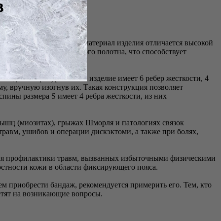
агодаря своему составу материал изделия отличается высокой
из 100% хлопчатобумажного полотна, что способствует
андаж по фигуре. Также изделие имеет 6 ребер жесткости, 4
у, вручную изогнув их. Такая конструкция позволяет
пины размера S имеет 4 ребра жесткости, из них
 мышц (миозитах), грыжах Шморля и патологиях связок
травм, ушибов и операции дискэктоми, а также при болях,
для профилактики травм, вызванных избыточными физическими
стности кожи в области фиксирующего пояса.
м приобрести бандаж, рекомендуется примерить его. Тем, кто
ветят на возникающие вопросы.