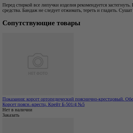
Перед стиркой все липучки изделия рекомендуется застегнуть
средства. Бандаж не следует отжимать, тереть и гладить. Суша
Сопутствующие товары
Показания: корсет ортопедический пояснично-крестцовый. Обе
Корсет поясн.-крестц. Крейт Б-501/4 №5
Нет в наличии
Заказать