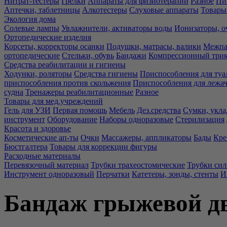
Нитрат-тестеры
Грелки
Аппараты для физиотерапии
Разное
Пи
Аптечки, таблетницы
Алкотестеры
Слуховые аппараты
Товары
Экология дома
Солевые лампы
Увлажнители, активаторы воды
Ионизаторы, о
Ортопедические изделия
Корсеты, корректоры осанки
Подушки, матрасы, валики
Межпа
ортопедические
Стельки, обувь
Бандажи
Компрессионный три
Средства реабилитации и гигиены
Ходунки, роляторы
Средства гигиены
Приспособления для туа
приспособления против скольжения
Приспособления для лежа
судна
Тренажеры реабилитационные
Разное
Товары для мед.учреждений
Гель для УЗИ
Первая помощь
Мебель
Дез.средства
Сумки, укла
инструмент
Оборудование
Наборы одноразовые
Стерилизация
Красота и здоровье
Косметические ап-ты
Очки
Массажеры, аппликаторы
Бады
Кре
Бюстгалтера
Товары для коррекции фигуры
Расходные материалы
Перевязочный материал
Трубки трахеостомические
Трубки си
Инструмент одноразовый
Перчатки
Катетеры, зонды, стенты
И
Бандаж грыжевой дву