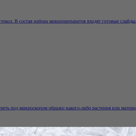
екол. В состав набора микропрепаратов входят готовые слайды: 
еть под микроскопом образец какого-либо растения или материал