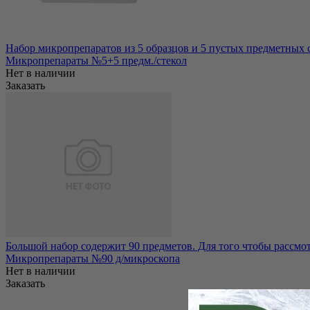
Набор микропрепаратов из 5 образцов и 5 пустых предметных ст
Микропрепараты №5+5 предм./стекол
Нет в наличии
Заказать
Большой набор содержит 90 предметов. Для того чтобы рассмотр
Микропрепараты №90 д/микроскопа
Нет в наличии
Заказать