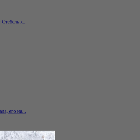
Стебель х...
а, его на...