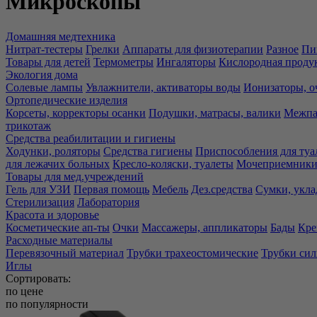
Микроскопы
Домашняя медтехника
Нитрат-тестеры
Грелки
Аппараты для физиотерапии
Разное
Пи
Товары для детей
Термометры
Ингаляторы
Кислородная проду
Экология дома
Солевые лампы
Увлажнители, активаторы воды
Ионизаторы, о
Ортопедические изделия
Корсеты, корректоры осанки
Подушки, матрасы, валики
Межпа
трикотаж
Средства реабилитации и гигиены
Ходунки, роляторы
Средства гигиены
Приспособления для туа
для лежачих больных
Кресло-коляски, туалеты
Мочеприемники,
Товары для мед.учреждений
Гель для УЗИ
Первая помощь
Мебель
Дез.средства
Сумки, укла
Стерилизация
Лаборатория
Красота и здоровье
Косметические ап-ты
Очки
Массажеры, аппликаторы
Бады
Кре
Расходные материалы
Перевязочный материал
Трубки трахеостомические
Трубки си
Иглы
Сортировать:
по цене
по популярности