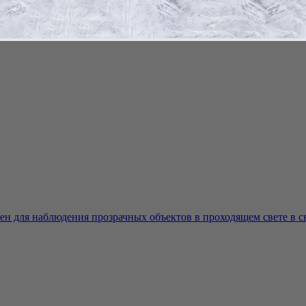
щем свете в светлом поле. Позволяет изучать окрашенные и нео
 для наблюдения прозрачных объектов в проходящем свете в све