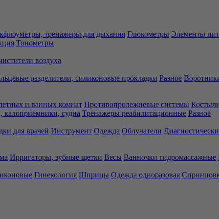
кфлоуметры, тренажеры для дыхания
Глюкометры
Элементы пи
кция
Тонометры
чистители воздуха
льцевые разделители, силиконовые прокладки
Разное
Воротники
летных и ванных комнат
Противопролежневые системы
Костыли
 калоприемники, судна
Тренажеры реабилитационные
Разное
дки для врачей
Инструмент
Одежда
Облучатели
Диагностически
ма
Ирригаторы, зубные щетки
Весы
Ванночки гидромассажные
ликоновые
Гинекология
Шприцы
Одежда одноразовая
Спринцов