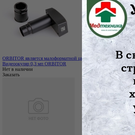
ORBITOR является малоформатной цветной камерой, и благодар
Видеоокуляр 0,3 мп ORBITOR
Нет в наличии
Заказать