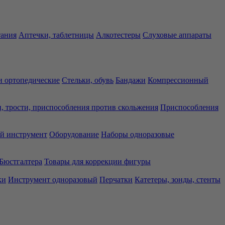
тания
Аптечки, таблетницы
Алкотестеры
Слуховые аппараты
 ортопедические
Стельки, обувь
Бандажи
Компрессионный
, трости, приспособления против скольжения
Приспособления
й инструмент
Оборудование
Наборы одноразовые
Бюстгалтера
Товары для коррекции фигуры
ки
Инструмент одноразовый
Перчатки
Катетеры, зонды, стенты