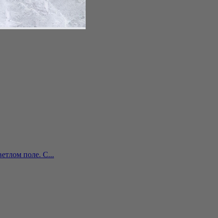
крашенные би...
тлом поле. С...