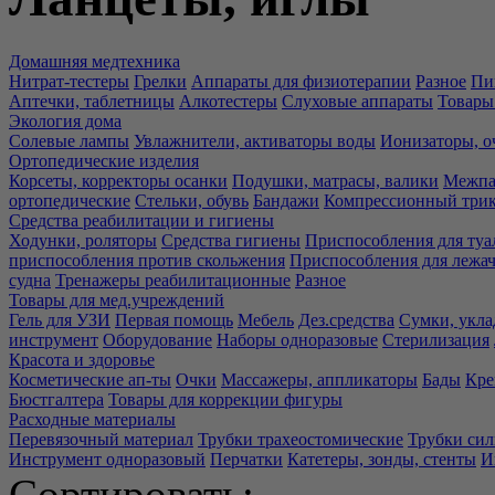
Домашняя медтехника
Нитрат-тестеры
Грелки
Аппараты для физиотерапии
Разное
Пи
Аптечки, таблетницы
Алкотестеры
Слуховые аппараты
Товары
Экология дома
Солевые лампы
Увлажнители, активаторы воды
Ионизаторы, о
Ортопедические изделия
Корсеты, корректоры осанки
Подушки, матрасы, валики
Межпа
ортопедические
Стельки, обувь
Бандажи
Компрессионный три
Средства реабилитации и гигиены
Ходунки, роляторы
Средства гигиены
Приспособления для туа
приспособления против скольжения
Приспособления для лежа
судна
Тренажеры реабилитационные
Разное
Товары для мед.учреждений
Гель для УЗИ
Первая помощь
Мебель
Дез.средства
Сумки, укла
инструмент
Оборудование
Наборы одноразовые
Стерилизация
Красота и здоровье
Косметические ап-ты
Очки
Массажеры, аппликаторы
Бады
Кре
Бюстгалтера
Товары для коррекции фигуры
Расходные материалы
Перевязочный материал
Трубки трахеостомические
Трубки си
Инструмент одноразовый
Перчатки
Катетеры, зонды, стенты
И
Сортировать: