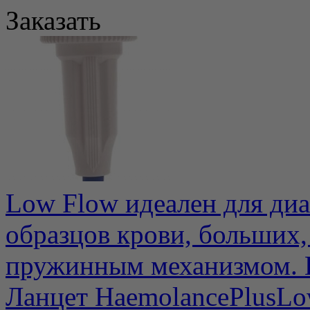
Заказать
Low Flow идеален для ди
образцов крови, больших,
пружинным механизмом. Г
Ланцет HaemolancePlusL