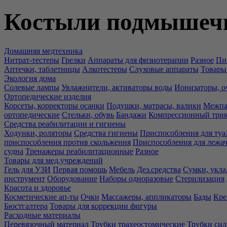
Костыли подмышеч
Домашняя медтехника
Нитрат-тестеры
Грелки
Аппараты для физиотерапии
Разное
Пи
Аптечки, таблетницы
Алкотестеры
Слуховые аппараты
Товары
Экология дома
Солевые лампы
Увлажнители, активаторы воды
Ионизаторы, о
Ортопедические изделия
Корсеты, корректоры осанки
Подушки, матрасы, валики
Межпа
ортопедические
Стельки, обувь
Бандажи
Компрессионный три
Средства реабилитации и гигиены
Ходунки, роляторы
Средства гигиены
Приспособления для туа
приспособления против скольжения
Приспособления для лежа
судна
Тренажеры реабилитационные
Разное
Товары для мед.учреждений
Гель для УЗИ
Первая помощь
Мебель
Дез.средства
Сумки, укла
инструмент
Оборудование
Наборы одноразовые
Стерилизация
Красота и здоровье
Косметические ап-ты
Очки
Массажеры, аппликаторы
Бады
Кре
Бюстгалтера
Товары для коррекции фигуры
Расходные материалы
Перевязочный материал
Трубки трахеостомические
Трубки си