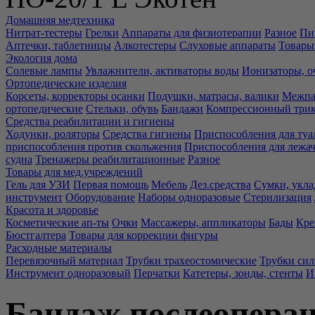
Домашняя медтехника
Нитрат-тестеры
Грелки
Аппараты для физиотерапии
Разное
Пи
Аптечки, таблетницы
Алкотестеры
Слуховые аппараты
Товары
Экология дома
Солевые лампы
Увлажнители, активаторы воды
Ионизаторы, о
Ортопедические изделия
Корсеты, корректоры осанки
Подушки, матрасы, валики
Межпа
ортопедические
Стельки, обувь
Бандажи
Компрессионный три
Средства реабилитации и гигиены
Ходунки, роляторы
Средства гигиены
Приспособления для туа
приспособления против скольжения
Приспособления для лежа
судна
Тренажеры реабилитационные
Разное
Товары для мед.учреждений
Гель для УЗИ
Первая помощь
Мебель
Дез.средства
Сумки, укла
инструмент
Оборудование
Наборы одноразовые
Стерилизация
Красота и здоровье
Косметические ап-ты
Очки
Массажеры, аппликаторы
Бады
Кре
Бюстгалтера
Товары для коррекции фигуры
Расходные материалы
Перевязочный материал
Трубки трахеостомические
Трубки си
Инструмент одноразовый
Перчатки
Катетеры, зонды, стенты
И
Бандаж послеоперац 