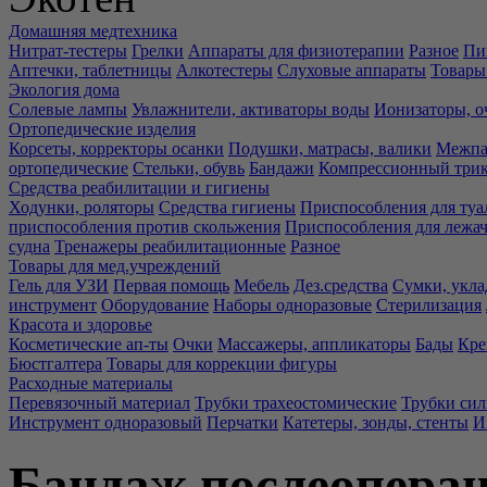
Домашняя медтехника
Нитрат-тестеры
Грелки
Аппараты для физиотерапии
Разное
Пи
Аптечки, таблетницы
Алкотестеры
Слуховые аппараты
Товары
Экология дома
Солевые лампы
Увлажнители, активаторы воды
Ионизаторы, о
Ортопедические изделия
Корсеты, корректоры осанки
Подушки, матрасы, валики
Межпа
ортопедические
Стельки, обувь
Бандажи
Компрессионный три
Средства реабилитации и гигиены
Ходунки, роляторы
Средства гигиены
Приспособления для туа
приспособления против скольжения
Приспособления для лежа
судна
Тренажеры реабилитационные
Разное
Товары для мед.учреждений
Гель для УЗИ
Первая помощь
Мебель
Дез.средства
Сумки, укла
инструмент
Оборудование
Наборы одноразовые
Стерилизация
Красота и здоровье
Косметические ап-ты
Очки
Массажеры, аппликаторы
Бады
Кре
Бюстгалтера
Товары для коррекции фигуры
Расходные материалы
Перевязочный материал
Трубки трахеостомические
Трубки си
Инструмент одноразовый
Перчатки
Катетеры, зонды, стенты
И
Бандаж послеоперац