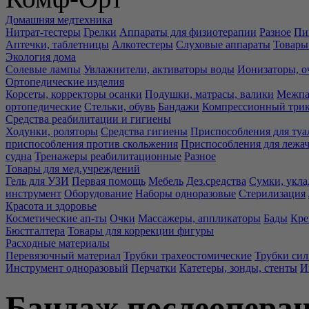
Домашняя медтехника
Нитрат-тестеры
Грелки
Аппараты для физиотерапии
Разное
Пи
Аптечки, таблетницы
Алкотестеры
Слуховые аппараты
Товары
Экология дома
Солевые лампы
Увлажнители, активаторы воды
Ионизаторы, о
Ортопедические изделия
Корсеты, корректоры осанки
Подушки, матрасы, валики
Межпа
ортопедические
Стельки, обувь
Бандажи
Компрессионный три
Средства реабилитации и гигиены
Ходунки, роляторы
Средства гигиены
Приспособления для туа
приспособления против скольжения
Приспособления для лежа
судна
Тренажеры реабилитационные
Разное
Товары для мед.учреждений
Гель для УЗИ
Первая помощь
Мебель
Дез.средства
Сумки, укла
инструмент
Оборудование
Наборы одноразовые
Стерилизация
Красота и здоровье
Косметические ап-ты
Очки
Массажеры, аппликаторы
Бады
Кре
Бюстгалтера
Товары для коррекции фигуры
Расходные материалы
Перевязочный материал
Трубки трахеостомические
Трубки си
Инструмент одноразовый
Перчатки
Катетеры, зонды, стенты
И
Бандаж послеопера