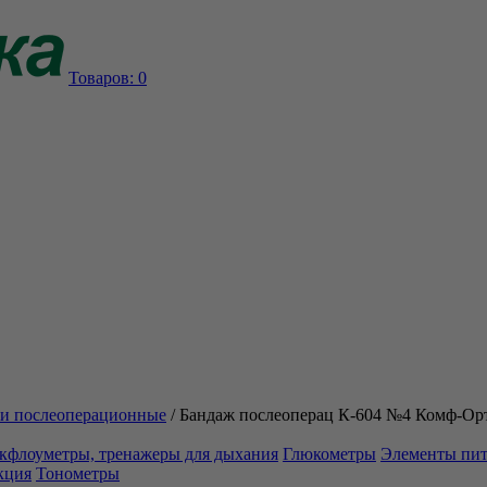
Товаров:
0
и послеоперационные
/
Бандаж послеоперац К-604 №4 Комф-Ор
кфлоуметры, тренажеры для дыхания
Глюкометры
Элементы пи
кция
Тонометры