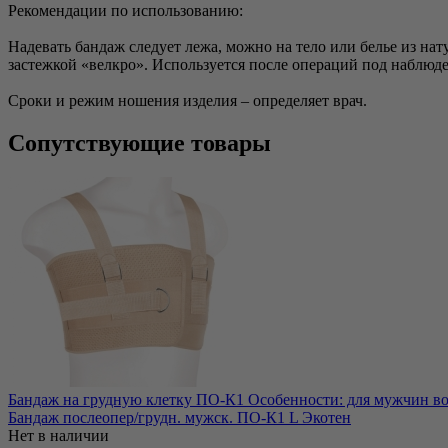
Рекомендации по использованию:
Надевать бандаж следует лежа, можно на тело или белье из н
застежкой «велкро». Используется после операций под наблюде
Сроки и режим ношения изделия – определяет врач.
Сопутствующие товары
Бандаж на грудную клетку ПО-К1 Особенности: для мужчин во
Бандаж послеопер/грудн. мужск. ПО-К1 L Экотен
Нет в наличии