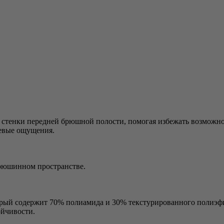
стенки передней брюшной полости, помогая избежать возможног
левые ощущения.
рюшинном пространстве.
торый содержит 70% полиамида и 30% текстурированного полиэф
ойчивости.