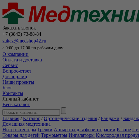
Заказать звонок
+7 (3843) 73-88-84
zakaz@medshop42.ru
с 9:00 до 17:00 по рабочим дням
О компании
Оплата и доставка
Сервис
Вопрос-ответ
Для юр.лиц
Наши проекты
Блог
Контакты
Личный кабинет
Весь каталог
Главная
/
Каталог
/
Ортопедические изделия
/
Бандажи
/
Бандаж
Домашняя медтехника
Нитрат-тестеры
Грелки
Аппараты для физиотерапии
Разное
Пи
Товары для детей
Термометры
Ингаляторы
Кислородная проду