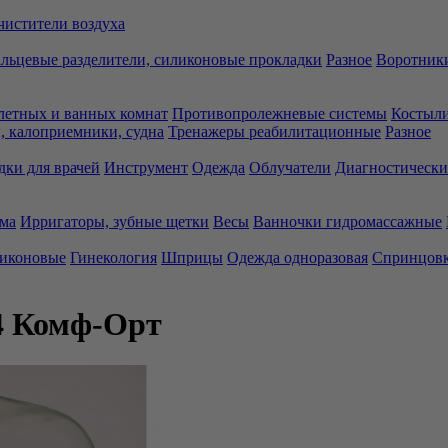
чистители воздуха
льцевые разделители, силиконовые прокладки
Разное
Воротники
летных и ванных комнат
Противопролежневые системы
Костыли
 калоприемники, судна
Тренажеры реабилитационные
Разное
дки для врачей
Инструмент
Одежда
Облучатели
Диагностически
ма
Ирригаторы, зубные щетки
Весы
Ванночки гидромассажные
ликоновые
Гинекология
Шприцы
Одежда одноразовая
Спринцов
4 Комф-Орт