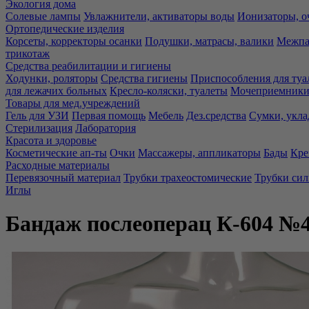
Экология дома
Солевые лампы
Увлажнители, активаторы воды
Ионизаторы, о
Ортопедические изделия
Корсеты, корректоры осанки
Подушки, матрасы, валики
Межпа
трикотаж
Средства реабилитации и гигиены
Ходунки, роляторы
Средства гигиены
Приспособления для туа
для лежачих больных
Кресло-коляски, туалеты
Мочеприемники,
Товары для мед.учреждений
Гель для УЗИ
Первая помощь
Мебель
Дез.средства
Сумки, укла
Стерилизация
Лаборатория
Красота и здоровье
Косметические ап-ты
Очки
Массажеры, аппликаторы
Бады
Кре
Расходные материалы
Перевязочный материал
Трубки трахеостомические
Трубки си
Иглы
Бандаж послеоперац К-604 №