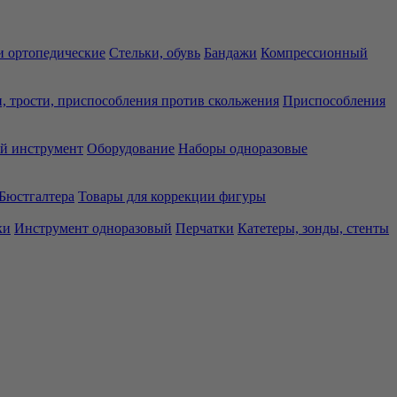
 ортопедические
Стельки, обувь
Бандажи
Компрессионный
, трости, приспособления против скольжения
Приспособления
й инструмент
Оборудование
Наборы одноразовые
Бюстгалтера
Товары для коррекции фигуры
ки
Инструмент одноразовый
Перчатки
Катетеры, зонды, стенты