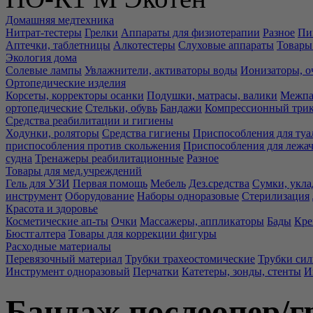
Домашняя медтехника
Нитрат-тестеры
Грелки
Аппараты для физиотерапии
Разное
Пи
Аптечки, таблетницы
Алкотестеры
Слуховые аппараты
Товары
Экология дома
Солевые лампы
Увлажнители, активаторы воды
Ионизаторы, о
Ортопедические изделия
Корсеты, корректоры осанки
Подушки, матрасы, валики
Межпа
ортопедические
Стельки, обувь
Бандажи
Компрессионный три
Средства реабилитации и гигиены
Ходунки, роляторы
Средства гигиены
Приспособления для туа
приспособления против скольжения
Приспособления для лежа
судна
Тренажеры реабилитационные
Разное
Товары для мед.учреждений
Гель для УЗИ
Первая помощь
Мебель
Дез.средства
Сумки, укла
инструмент
Оборудование
Наборы одноразовые
Стерилизация
Красота и здоровье
Косметические ап-ты
Очки
Массажеры, аппликаторы
Бады
Кре
Бюстгалтера
Товары для коррекции фигуры
Расходные материалы
Перевязочный материал
Трубки трахеостомические
Трубки си
Инструмент одноразовый
Перчатки
Катетеры, зонды, стенты
И
Бандаж послеопер/г