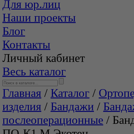
Для юр.лиц
Наши проекты
Блог
Контакты
Личный кабинет
Весь каталог
Главная
/
Каталог
/
Ортопе
изделия
/
Бандажи
/
Банд
послеоперационные
/
Бан
ПО-К1 М Экотен