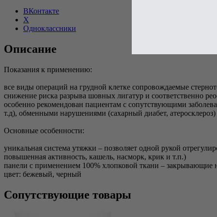
ВКонтакте
X
Одноклассники
Описание
Показания к применению:
все виды операций на грудной клетке сопровождаемые стерно
снижение риска разрыва шовных лигатур и соответственно рео
особенно рекомендован пациентам с сопутствующими заболеван
т.д), обменными нарушениями (сахарный диабет, атеросклероз
Основные особенности:
уникальная система утяжки – позволяет одной рукой отрегули
повышенная активность, кашель, насморк, крик и т.п.)
панели с применением 100% хлопковой ткани – закрывающие 
цвет: бежевый, черный
Сопутствующие товары