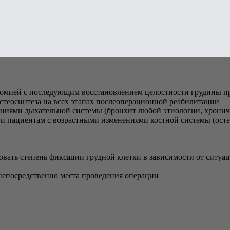
томией с последующим восстановлением целостности грудины п
стеосинтеза на всех этапах послеоперационной реабилитации
иями дыхательной системы (бронхит любой этиологии, хроничес
) и пациентам с возрастными изменениями костной системы (осте
ровать степень фиксации грудной клетки в зависимости от ситу
непосредственно места проведения операции