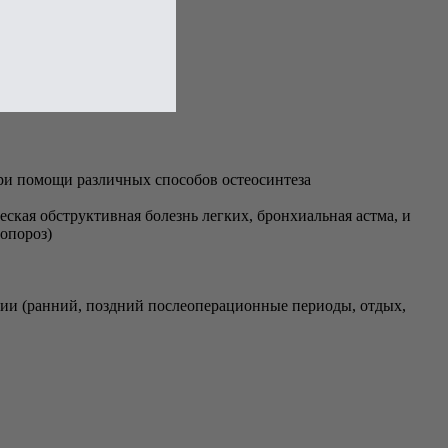
ри помощи различных способов остеосинтеза
кая обструктивная болезнь легких, бронхиальная астма, и
опороз)
ации (ранний, поздний послеоперационные периоды, отдых,