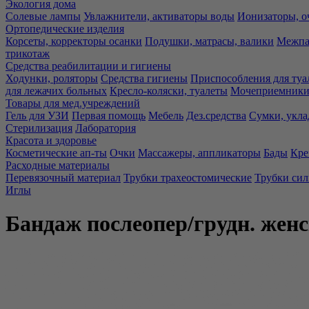
Экология дома
Солевые лампы
Увлажнители, активаторы воды
Ионизаторы, о
Ортопедические изделия
Корсеты, корректоры осанки
Подушки, матрасы, валики
Межпа
трикотаж
Средства реабилитации и гигиены
Ходунки, роляторы
Средства гигиены
Приспособления для туа
для лежачих больных
Кресло-коляски, туалеты
Мочеприемники,
Товары для мед.учреждений
Гель для УЗИ
Первая помощь
Мебель
Дез.средства
Сумки, укла
Стерилизация
Лаборатория
Красота и здоровье
Косметические ап-ты
Очки
Массажеры, аппликаторы
Бады
Кре
Расходные материалы
Перевязочный материал
Трубки трахеостомические
Трубки си
Иглы
Бандаж послеопер/грудн. жен