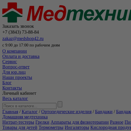
Заказать звонок
+7 (3843) 73-88-84
zakaz@medshop42.ru
с 9:00 до 17:00 по рабочим дням
О компании
Оплата и доставка
Сервис
Вопрос-ответ
Для юр.лиц
Наши проекты
Блог
Контакты
Личный кабинет
Весь каталог
Главная
/
Каталог
/
Ортопедические изделия
/
Бандажи
/
Бандаж
Домашняя медтехника
Нитрат-тестеры
Грелки
Аппараты для физиотерапии
Разное
Пи
Товары для детей
Термометры
Ингаляторы
Кислородная проду