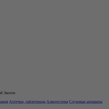
 М Экотен
тания
Аптечки, таблетницы
Алкотестеры
Слуховые аппараты