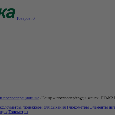
Товаров:
0
и послеоперационные
/
Бандаж послеопер/грудн. женск. ПО-К2
кфлоуметры, тренажеры для дыхания
Глюкометры
Элементы пи
кция
Тонометры