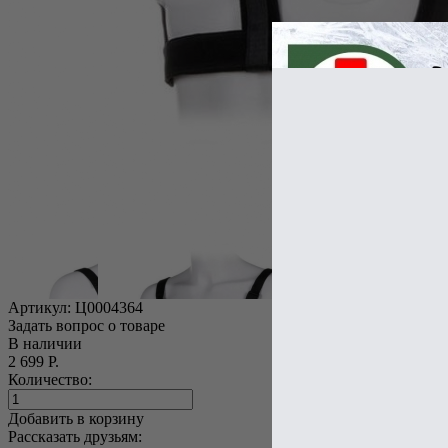
Артикул:
Ц0004364
Задать вопрос о товаре
В наличии
2 699 Р.
Количество:
Добавить в корзину
Рассказать друзьям: