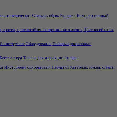
 ортопедические
Стельки, обувь
Бандажи
Компрессионный
, трости, приспособления против скольжения
Приспособления
й инструмент
Оборудование
Наборы одноразовые
Бюстгалтера
Товары для коррекции фигуры
ки
Инструмент одноразовый
Перчатки
Катетеры, зонды, стенты