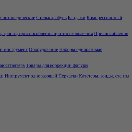
 ортопедические
Стельки, обувь
Бандажи
Компрессионный
, трости, приспособления против скольжения
Приспособления
й инструмент
Оборудование
Наборы одноразовые
Бюстгалтера
Товары для коррекции фигуры
ки
Инструмент одноразовый
Перчатки
Катетеры, зонды, стенты