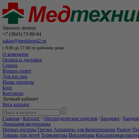
Заказать звонок
+7 (3843) 73-88-84
zakaz@medshop42.ru
с 9:00 до 17:00 по рабочим дням
О компании
Оплата и доставка
Сервис
Вопрос-ответ
Для юр.лиц
Наши проекты
Блог
Контакты
Личный кабинет
Весь каталог
Главная
/
Каталог
/
Ортопедические изделия
/
Бандажи
/
Бандаж
Домашняя медтехника
Нитрат-тестеры
Грелки
Аппараты для физиотерапии
Разное
Пи
Товары для детей
Термометры
Ингаляторы
Кислородная проду