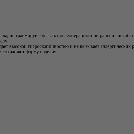
иала, не травмирует область послеоперационной раны и способс
елу.
адает высокой гигроскопичностью и не вызывает аллергических 
и сохраняют форму изделия.