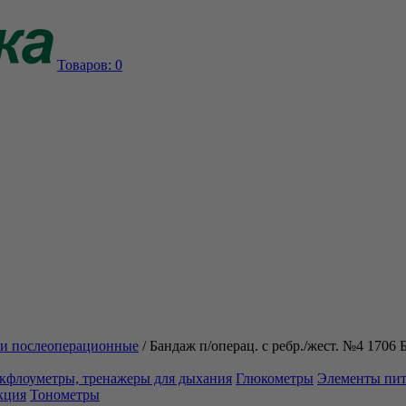
Товаров:
0
и послеоперационные
/
Бандаж п/операц. с ребр./жест. №4 17
кфлоуметры, тренажеры для дыхания
Глюкометры
Элементы пи
кция
Тонометры