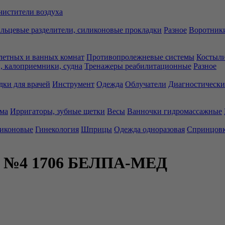
чистители воздуха
льцевые разделители, силиконовые прокладки
Разное
Воротники
летных и ванных комнат
Противопролежневые системы
Костыли
 калоприемники, судна
Тренажеры реабилитационные
Разное
дки для врачей
Инструмент
Одежда
Облучатели
Диагностически
ма
Ирригаторы, зубные щетки
Весы
Ванночки гидромассажные
ликоновые
Гинекология
Шприцы
Одежда одноразовая
Спринцов
ст. №4 1706 БЕЛПА-МЕД