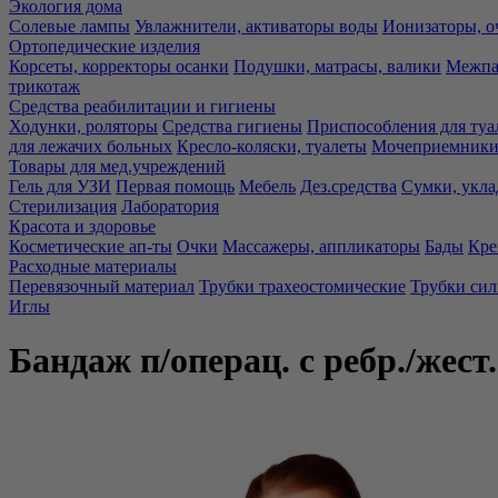
Экология дома
Солевые лампы
Увлажнители, активаторы воды
Ионизаторы, о
Ортопедические изделия
Корсеты, корректоры осанки
Подушки, матрасы, валики
Межпа
трикотаж
Средства реабилитации и гигиены
Ходунки, роляторы
Средства гигиены
Приспособления для туа
для лежачих больных
Кресло-коляски, туалеты
Мочеприемники,
Товары для мед.учреждений
Гель для УЗИ
Первая помощь
Мебель
Дез.средства
Сумки, укла
Стерилизация
Лаборатория
Красота и здоровье
Косметические ап-ты
Очки
Массажеры, аппликаторы
Бады
Кре
Расходные материалы
Перевязочный материал
Трубки трахеостомические
Трубки си
Иглы
Бандаж п/операц. с ребр./же