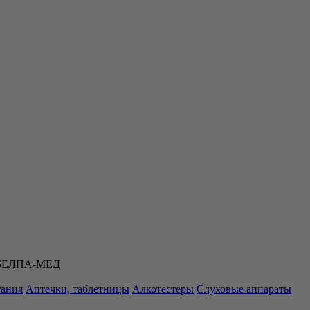
06 БЕЛПА-МЕД
тания
Аптечки, таблетницы
Алкотестеры
Слуховые аппараты