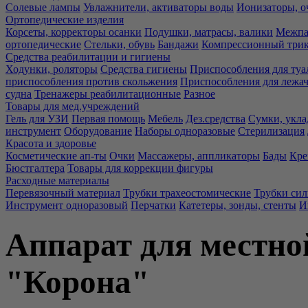
Солевые лампы
Увлажнители, активаторы воды
Ионизаторы, о
Ортопедические изделия
Корсеты, корректоры осанки
Подушки, матрасы, валики
Межпа
ортопедические
Стельки, обувь
Бандажи
Компрессионный три
Средства реабилитации и гигиены
Ходунки, роляторы
Средства гигиены
Приспособления для туа
приспособления против скольжения
Приспособления для лежа
судна
Тренажеры реабилитационные
Разное
Товары для мед.учреждений
Гель для УЗИ
Первая помощь
Мебель
Дез.средства
Сумки, укла
инструмент
Оборудование
Наборы одноразовые
Стерилизация
Красота и здоровье
Косметические ап-ты
Очки
Массажеры, аппликаторы
Бады
Кре
Бюстгалтера
Товары для коррекции фигуры
Расходные материалы
Перевязочный материал
Трубки трахеостомические
Трубки си
Инструмент одноразовый
Перчатки
Катетеры, зонды, стенты
И
Аппарат для местно
"Корона"