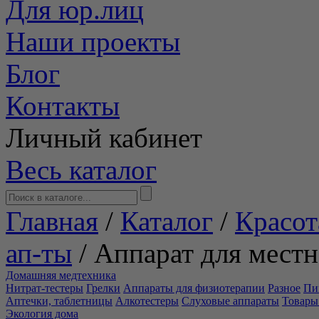
Для юр.лиц
Наши проекты
Блог
Контакты
Личный кабинет
Весь каталог
Главная
/
Каталог
/
Красот
ап-ты
/
Аппарат для местн
Домашняя медтехника
Нитрат-тестеры
Грелки
Аппараты для физиотерапии
Разное
Пи
Аптечки, таблетницы
Алкотестеры
Слуховые аппараты
Товары
Экология дома