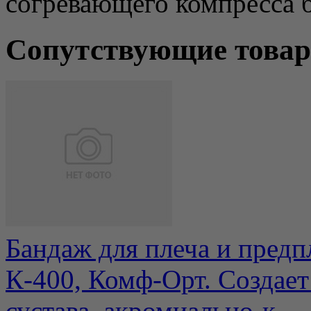
согревающего компресса б
Сопутствующие това
Бандаж для плеча и предпл
К-400, Комф-Орт. Создает
сустава, акромиально-к...