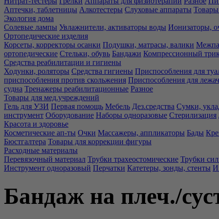
Нитрат-тестеры
Грелки
Аппараты для физиотерапии
Разное
Пи
Аптечки, таблетницы
Алкотестеры
Слуховые аппараты
Товары
Экология дома
Солевые лампы
Увлажнители, активаторы воды
Ионизаторы, о
Ортопедические изделия
Корсеты, корректоры осанки
Подушки, матрасы, валики
Межпа
ортопедические
Стельки, обувь
Бандажи
Компрессионный три
Средства реабилитации и гигиены
Ходунки, роляторы
Средства гигиены
Приспособления для туа
приспособления против скольжения
Приспособления для лежа
судна
Тренажеры реабилитационные
Разное
Товары для мед.учреждений
Гель для УЗИ
Первая помощь
Мебель
Дез.средства
Сумки, укла
инструмент
Оборудование
Наборы одноразовые
Стерилизация
Красота и здоровье
Косметические ап-ты
Очки
Массажеры, аппликаторы
Бады
Кре
Бюстгалтера
Товары для коррекции фигуры
Расходные материалы
Перевязочный материал
Трубки трахеостомические
Трубки си
Инструмент одноразовый
Перчатки
Катетеры, зонды, стенты
И
Бандаж на плеч./сус