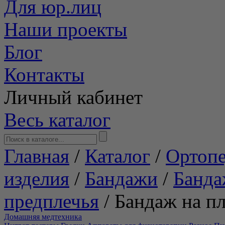
Для юр.лиц
Наши проекты
Блог
Контакты
Личный кабинет
Весь каталог
Главная
/
Каталог
/
Ортопе
изделия
/
Бандажи
/
Банда
предплечья
/
Бандаж на пл
Домашняя медтехника