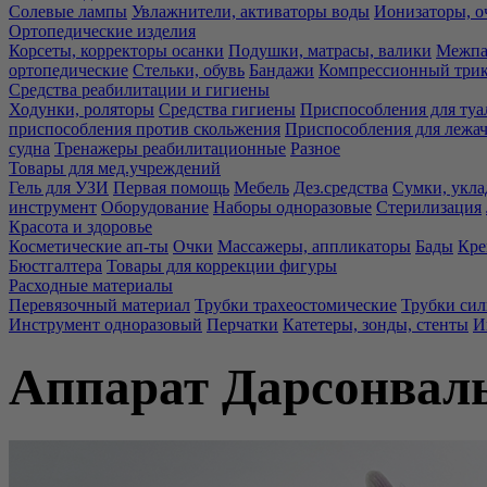
Солевые лампы
Увлажнители, активаторы воды
Ионизаторы, о
Ортопедические изделия
Корсеты, корректоры осанки
Подушки, матрасы, валики
Межпа
ортопедические
Стельки, обувь
Бандажи
Компрессионный три
Средства реабилитации и гигиены
Ходунки, роляторы
Средства гигиены
Приспособления для туа
приспособления против скольжения
Приспособления для лежа
судна
Тренажеры реабилитационные
Разное
Товары для мед.учреждений
Гель для УЗИ
Первая помощь
Мебель
Дез.средства
Сумки, укла
инструмент
Оборудование
Наборы одноразовые
Стерилизация
Красота и здоровье
Косметические ап-ты
Очки
Массажеры, аппликаторы
Бады
Кре
Бюстгалтера
Товары для коррекции фигуры
Расходные материалы
Перевязочный материал
Трубки трахеостомические
Трубки си
Инструмент одноразовый
Перчатки
Катетеры, зонды, стенты
И
Аппарат Дарсонвал