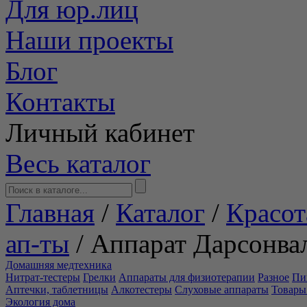
Для юр.лиц
Наши проекты
Блог
Контакты
Личный кабинет
Весь каталог
Главная
/
Каталог
/
Красот
ап-ты
/
Аппарат Дарсонвал
Домашняя медтехника
Нитрат-тестеры
Грелки
Аппараты для физиотерапии
Разное
Пи
Аптечки, таблетницы
Алкотестеры
Слуховые аппараты
Товары
Экология дома