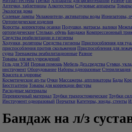
Нитрат-тестеры
Грелки
Аппараты для физиотерапии
Разное
Пи
Аптечки, таблетницы
Алкотестеры
Слуховые аппараты
Товары
Экология дома
Солевые лампы
Увлажнители, активаторы воды
Ионизаторы, о
Ортопедические изделия
Корсеты, корректоры осанки
Подушки, матрасы, валики
Межпа
ортопедические
Стельки, обувь
Бандажи
Компрессионный три
Средства реабилитации и гигиены
Ходунки, роляторы
Средства гигиены
Приспособления для туа
приспособления против скольжения
Приспособления для лежа
судна
Тренажеры реабилитационные
Разное
Товары для мед.учреждений
Гель для УЗИ
Первая помощь
Мебель
Дез.средства
Сумки, укла
инструмент
Оборудование
Наборы одноразовые
Стерилизация
Красота и здоровье
Косметические ап-ты
Очки
Массажеры, аппликаторы
Бады
Кре
Бюстгалтера
Товары для коррекции фигуры
Расходные материалы
Перевязочный материал
Трубки трахеостомические
Трубки си
Инструмент одноразовый
Перчатки
Катетеры, зонды, стенты
И
Бандаж на л/з суста