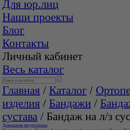
Для юр.лиц
Наши проекты
Блог
Контакты
Личный кабинет
Весь каталог
Главная
/
Каталог
/
Ортопе
изделия
/
Бандажи
/
Банда
сустава
/
Бандаж на л/з су
Домашняя медтехника