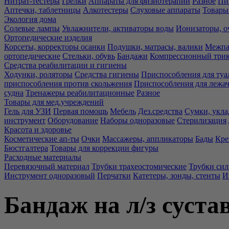
Нитрат-тестеры
Грелки
Аппараты для физиотерапии
Разное
Пи
Аптечки, таблетницы
Алкотестеры
Слуховые аппараты
Товары
Экология дома
Солевые лампы
Увлажнители, активаторы воды
Ионизаторы, о
Ортопедические изделия
Корсеты, корректоры осанки
Подушки, матрасы, валики
Межпа
ортопедические
Стельки, обувь
Бандажи
Компрессионный три
Средства реабилитации и гигиены
Ходунки, роляторы
Средства гигиены
Приспособления для туа
приспособления против скольжения
Приспособления для лежа
судна
Тренажеры реабилитационные
Разное
Товары для мед.учреждений
Гель для УЗИ
Первая помощь
Мебель
Дез.средства
Сумки, укла
инструмент
Оборудование
Наборы одноразовые
Стерилизация
Красота и здоровье
Косметические ап-ты
Очки
Массажеры, аппликаторы
Бады
Кре
Бюстгалтера
Товары для коррекции фигуры
Расходные материалы
Перевязочный материал
Трубки трахеостомические
Трубки си
Инструмент одноразовый
Перчатки
Катетеры, зонды, стенты
И
Бандаж на л/з суст