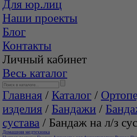
Для юр.лиц
Наши проекты
Блог
Контакты
Личный кабинет
Весь каталог
Главная
/
Каталог
/
Ортопе
изделия
/
Бандажи
/
Банда
сустава
/
Бандаж на л/з с
Домашняя медтехника