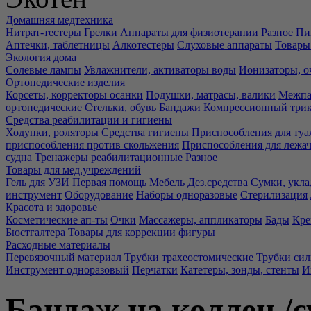
Домашняя медтехника
Нитрат-тестеры
Грелки
Аппараты для физиотерапии
Разное
Пи
Аптечки, таблетницы
Алкотестеры
Слуховые аппараты
Товары
Экология дома
Солевые лампы
Увлажнители, активаторы воды
Ионизаторы, о
Ортопедические изделия
Корсеты, корректоры осанки
Подушки, матрасы, валики
Межпа
ортопедические
Стельки, обувь
Бандажи
Компрессионный три
Средства реабилитации и гигиены
Ходунки, роляторы
Средства гигиены
Приспособления для туа
приспособления против скольжения
Приспособления для лежа
судна
Тренажеры реабилитационные
Разное
Товары для мед.учреждений
Гель для УЗИ
Первая помощь
Мебель
Дез.средства
Сумки, укла
инструмент
Оборудование
Наборы одноразовые
Стерилизация
Красота и здоровье
Косметические ап-ты
Очки
Массажеры, аппликаторы
Бады
Кре
Бюстгалтера
Товары для коррекции фигуры
Расходные материалы
Перевязочный материал
Трубки трахеостомические
Трубки си
Инструмент одноразовый
Перчатки
Катетеры, зонды, стенты
И
Бандаж на коллен./