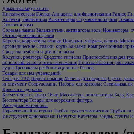
Домашняя медтехника
Нитрат-тестеры
Грелки
Аппараты для физиотерапии
Разное
Пи
Аптечки, таблетницы
Алкотестеры
Слуховые аппараты
Товары
Экология дома
Солевые лампы
Увлажнители, активаторы воды
Ионизаторы, о
Ортопедические изделия
Корсеты, корректоры осанки
Подушки, матрасы, валики
Межпа
ортопедические
Стельки, обувь
Бандажи
Компрессионный три
Средства реабилитации и гигиены
Ходунки, роляторы
Средства гигиены
Приспособления для туа
приспособления против скольжения
Приспособления для лежа
судна
Тренажеры реабилитационные
Разное
Товары для мед.учреждений
Гель для УЗИ
Первая помощь
Мебель
Дез.средства
Сумки, укла
инструмент
Оборудование
Наборы одноразовые
Стерилизация
Красота и здоровье
Косметические ап-ты
Очки
Массажеры, аппликаторы
Бады
Кре
Бюстгалтера
Товары для коррекции фигуры
Расходные материалы
Перевязочный материал
Трубки трахеостомические
Трубки си
Инструмент одноразовый
Перчатки
Катетеры, зонды, стенты
И
Бандаж на коллен./су