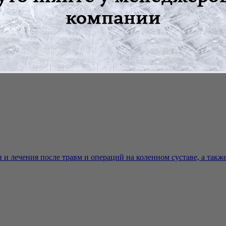
и совмещение осей подвижности.
и лечения после травм и операций на коленном суставе, а также 