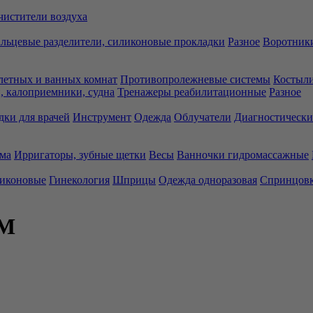
чистители воздуха
льцевые разделители, силиконовые прокладки
Разное
Воротники
летных и ванных комнат
Противопролежневые системы
Костыли
 калоприемники, судна
Тренажеры реабилитационные
Разное
дки для врачей
Инструмент
Одежда
Облучатели
Диагностически
ма
Ирригаторы, зубные щетки
Весы
Ванночки гидромассажные
ликоновые
Гинекология
Шприцы
Одежда одноразовая
Спринцов
.М