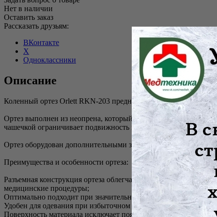
Нет в наличии
Оставить заказ
Рассказать друзьям:
ВКонтакте
X
Одноклассники
Описание
Коленный ортез Orlett RKN-203 предназначен для реабилитации 
Ортез выполнен из неопрена, который имеет выраженный сог
чашечкой ограничивает подвижность и защищает коленную ча
Ортез оборудован дополнительными застежками «Велкро», поз
Преимущества и особенности ортеза:
Разъемная конструкция ортеза облегчает его одевание при силь
медицинские процедуры;
Оптимально подходит при значительной разнице окружностей 
Удобен для одевания при избыточном весе и болях в спине;
Поверхность материала исключает появление зацепок и повреж