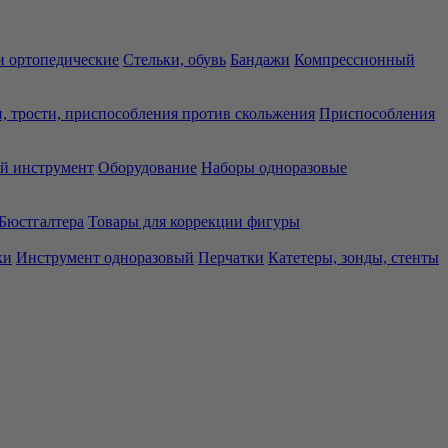
 ортопедические
Стельки, обувь
Бандажи
Компрессионный
, трости, приспособления против скольжения
Приспособления
й инструмент
Оборудование
Наборы одноразовые
Бюстгалтера
Товары для коррекции фигуры
ки
Инструмент одноразовый
Перчатки
Катетеры, зонды, стенты