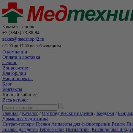
Заказать звонок
+7 (3843) 73-88-84
zakaz@medshop42.ru
с 9:00 до 17:00 по рабочим дням
О компании
Оплата и доставка
Сервис
Вопрос-ответ
Для юр.лиц
Наши проекты
Блог
Контакты
Личный кабинет
Весь каталог
Главная
/
Каталог
/
Ортопедические изделия
/
Бандажи
/
Бандаж
Домашняя медтехника
Нитрат-тестеры
Грелки
Аппараты для физиотерапии
Разное
Пи
Товары для детей
Термометры
Ингаляторы
Кислородная проду