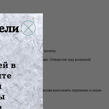
 для лечения заболеваний колена.
лицентрическими шарнирами. Отверстие над коленной
нии.
трый доступ к колену, позволяя выполнять перевязки и иные