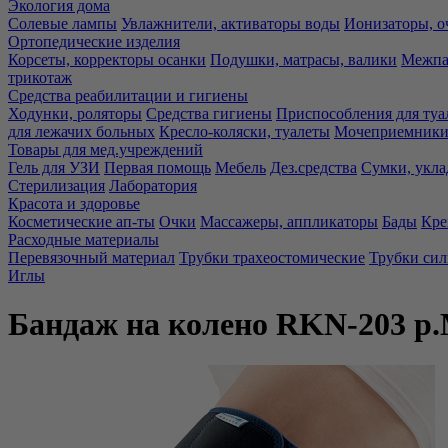
Экология дома
Солевые лампы
Увлажнители, активаторы воды
Ионизаторы, о
Ортопедические изделия
Корсеты, корректоры осанки
Подушки, матрасы, валики
Межпа
трикотаж
Средства реабилитации и гигиены
Ходунки, роляторы
Средства гигиены
Приспособления для туа
для лежачих больных
Кресло-коляски, туалеты
Мочеприемники,
Товары для мед.учреждений
Гель для УЗИ
Первая помощь
Мебель
Дез.средства
Сумки, укла
Стерилизация
Лаборатория
Красота и здоровье
Косметические ап-ты
Очки
Массажеры, аппликаторы
Бады
Кре
Расходные материалы
Перевязочный материал
Трубки трахеостомические
Трубки си
Иглы
Бандаж на колено RKN-203 р