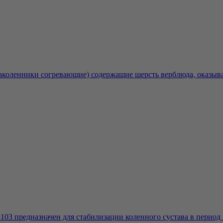
коленники согревающие) содержащие шерсть верблюда, оказываю
03 предназначен для стабилизации коленного сустава в период в