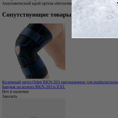
Анатомический крой ортеза обеспечивает лучшее прилегание 
Сопутствующие товары
Коленный ортез Orlett RKN-203 предназначен для реабилитации 
Бандаж на колено RKN-203 р.XXL
Нет в наличии
Заказать