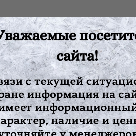
и лечения после травм и операций на коленном суставе, а также
ревающий эффект, и усилен двумя металлическими шинами с по
шечку.
воляющими прочно закрепить его на ноге в правильном положе
ном отеке сустава и поверх бинтовых повязок, обеспечивает быс
ноги выше и ниже колена;
дений от застежек «Велкро» при использовании;