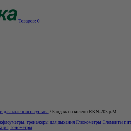
Товаров:
0
и для коленного сустава
/
Бандаж на колено RKN-203 р.М
кфлоуметры, тренажеры для дыхания
Глюкометры
Элементы пи
кция
Тонометры