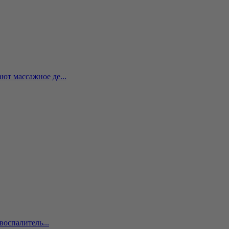
т массажное де...
оспалитель...